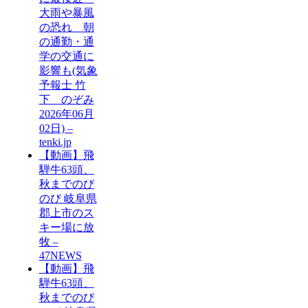
大雨や暴風
の恐れ 朝
の通勤・通
学の交通に
影響も(気象
予報士 竹
下 のぞみ
2026年06月
02日) –
tenki.jp
【動画】飛
騨牛63頭、
秋までのび
のび 岐阜県
郡上市のス
キー場に放
牧 –
47NEWS
【動画】飛
騨牛63頭、
秋までのび