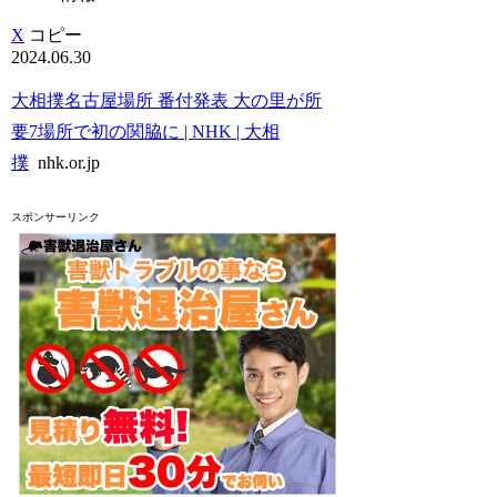
X
コピー
2024.06.30
大相撲名古屋場所 番付発表 大の里が所
要7場所で初の関脇に | NHK | 大相
撲
nhk.or.jp
スポンサーリンク