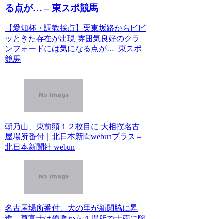
る点が… – 東スポ競馬
【愛知杯・調教採点】栗東坂路からビビ
ッときた存在が出現 雰囲気良好のクラ
ンフォードには気になる点が… 東スポ
競馬
朝乃山、東前頭１２枚目に 大相撲名古
屋場所番付｜北日本新聞webunプラス –
北日本新聞社 webun
名古屋場所番付、大の里が新関脇に昇
進…尊富士は優勝から１場所で十両に陥