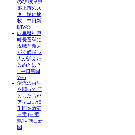
のび 岐阜県
郡上市のス
キー場に放
牧 – 中日新
聞Web
岐阜県神戸
町長選挙に
現職と新人
が立候補 ２
人が訴えた
公約とは？
– 中日新聞
Web
清流の再生
を願って 子
どもたちが
アマゴ1万8
千匹を放流
三重 [三重
県] – 朝日新
聞