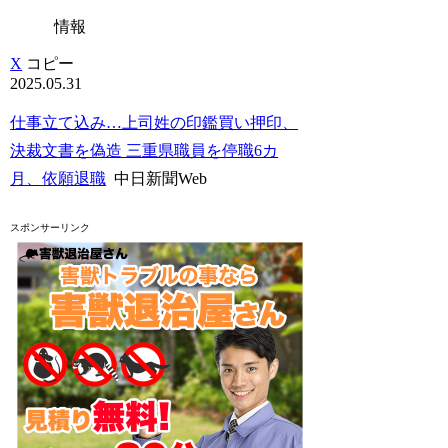
情報
X
コピー
2025.05.31
仕事立て込み…上司姓の印鑑買い押印、
決裁文書を偽造 三重県職員を停職6カ
月、依願退職
中日新聞Web
スポンサーリンク