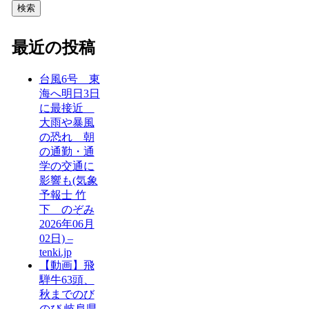
検索
最近の投稿
台風6号 東
海へ明日3日
に最接近
大雨や暴風
の恐れ 朝
の通勤・通
学の交通に
影響も(気象
予報士 竹
下 のぞみ
2026年06月
02日) –
tenki.jp
【動画】飛
騨牛63頭、
秋までのび
のび 岐阜県