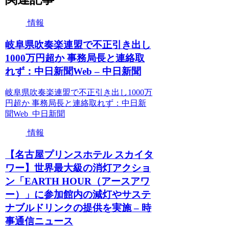
情報
岐阜県吹奏楽連盟で不正引き出し
1000万円超か 事務局長と連絡取
れず：中日新聞Web – 中日新聞
岐阜県吹奏楽連盟で不正引き出し1000万
円超か 事務局長と連絡取れず：中日新
聞Web 中日新聞
情報
【名古屋プリンスホテル スカイタ
ワー】世界最大級の消灯アクショ
ン「EARTH HOUR（アースアワ
ー）」に参加館内の減灯やサステ
ナブルドリンクの提供を実施 – 時
事通信ニュース