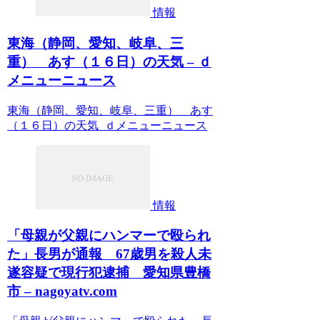
情報
東海（静岡、愛知、岐阜、三
重） あす（１６日）の天気 – ｄ
メニューニュース
東海（静岡、愛知、岐阜、三重） あす
（１６日）の天気 ｄメニューニュース
情報
「母親が父親にハンマーで殴られ
た」長男が通報 67歳男を殺人未
遂容疑で現行犯逮捕 愛知県豊橋
市 – nagoyatv.com