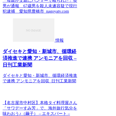
「母親が父親にハンマーで殴られた」長
男が通報 67歳男を殺人未遂容疑で現行
犯逮捕 愛知県豊橋市 nagoyatv.com
情報
ダイセキと愛知・新城市、循環経
済推進で連携 アンモニアを回収 –
日刊工業新聞
ダイセキと愛知・新城市、循環経済推進
で連携 アンモニアを回収 日刊工業新聞
【名古屋市中村区】本格タイ料理屋さん
「サワデーすみ芳」で、海外旅行気分を
味わおう♪（繭子） – エキスパート –