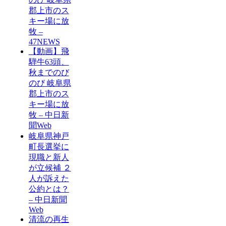
郡上市のス
キー場に放
牧 –
47NEWS
【動画】飛
騨牛63頭、
秋までのび
のび 岐阜県
郡上市のス
キー場に放
牧 – 中日新
聞Web
岐阜県神戸
町長選挙に
現職と新人
が立候補 ２
人が訴えた
公約とは？
– 中日新聞
Web
清流の再生