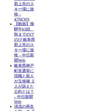
郡上市のス
キー場に放
牧 –
47NEWS
【動画】飛
騨牛63頭、
秋までのび
のび 岐阜県
郡上市のス
キー場に放
牧 – 中日新
聞Web
岐阜県神戸
町長選挙に
現職と新人
が立候補 ２
人が訴えた
公約とは？
– 中日新聞
Web
清流の再生