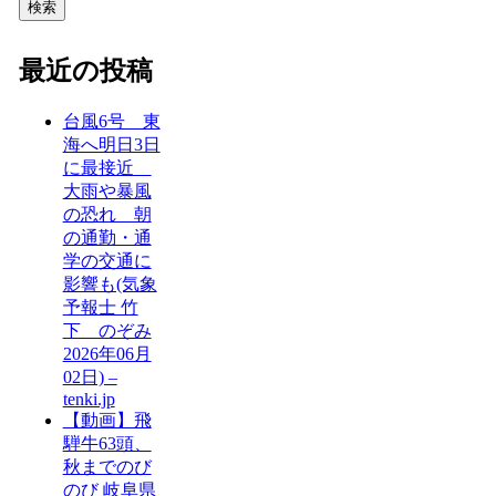
検索
最近の投稿
台風6号 東
海へ明日3日
に最接近
大雨や暴風
の恐れ 朝
の通勤・通
学の交通に
影響も(気象
予報士 竹
下 のぞみ
2026年06月
02日) –
tenki.jp
【動画】飛
騨牛63頭、
秋までのび
のび 岐阜県