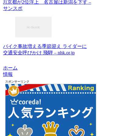
J1京都が2位浮上 名古屋は新潟を下す –
サンスポ
バイク事故増える季節迎え ライダーに
交通安全呼びかけ 飛騨 – nhk.or.jp
ホーム
情報
スポンサーリンク