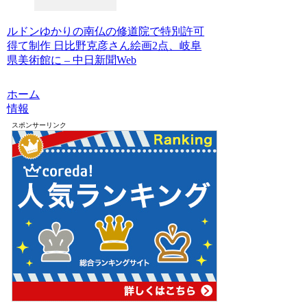
ルドンゆかりの南仏の修道院で特別許可
得て制作 日比野克彦さん絵画2点、岐阜
県美術館に – 中日新聞Web
ホーム
情報
スポンサーリンク