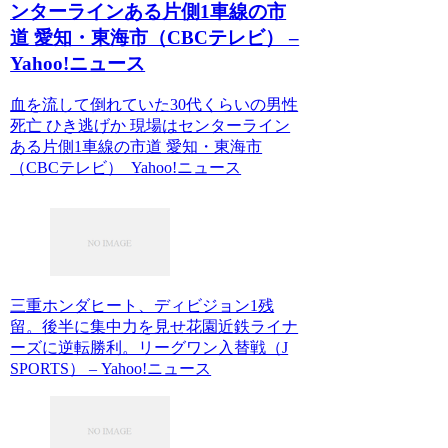
ンターラインある片側1車線の市
道 愛知・東海市（CBCテレビ） –
Yahoo!ニュース
血を流して倒れていた30代くらいの男性
死亡 ひき逃げか 現場はセンターライン
ある片側1車線の市道 愛知・東海市
（CBCテレビ） Yahoo!ニュース
三重ホンダヒート、ディビジョン1残
留。後半に集中力を見せ花園近鉄ライナ
ーズに逆転勝利。リーグワン入替戦（J
SPORTS） – Yahoo!ニュース