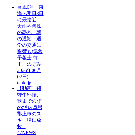
台風6号 東
海へ明日3日
に最接近
大雨や暴風
の恐れ 朝
の通勤・通
学の交通に
影響も(気象
予報士 竹
下 のぞみ
2026年06月
02日) –
tenki.jp
【動画】飛
騨牛63頭、
秋までのび
のび 岐阜県
郡上市のス
キー場に放
牧 –
47NEWS