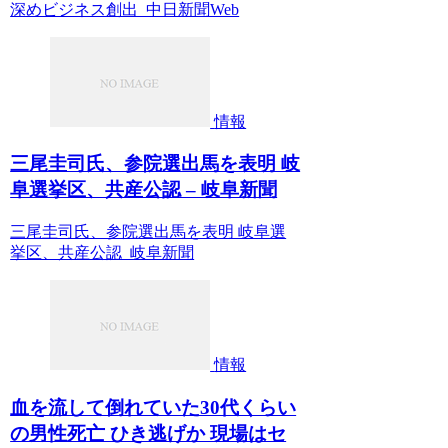
深めビジネス創出 中日新聞Web
情報
三尾圭司氏、参院選出馬を表明 岐
阜選挙区、共産公認 – 岐阜新聞
三尾圭司氏、参院選出馬を表明 岐阜選
挙区、共産公認 岐阜新聞
情報
血を流して倒れていた30代くらい
の男性死亡 ひき逃げか 現場はセ