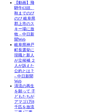
【動画】飛
騨牛63頭、
秋までのび
のび 岐阜県
郡上市のス
キー場に放
牧 – 中日新
聞Web
岐阜県神戸
町長選挙に
現職と新人
が立候補 ２
人が訴えた
公約とは？
– 中日新聞
Web
清流の再生
を願って 子
どもたちが
アマゴ1万8
千匹を放流