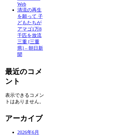
Web
清流の再生
を願って 子
どもたちが
アマゴ1万8
千匹を放流
三重 [三重
県] – 朝日新
聞
最近のコメ
ント
表示できるコメン
トはありません。
アーカイブ
2026年6月