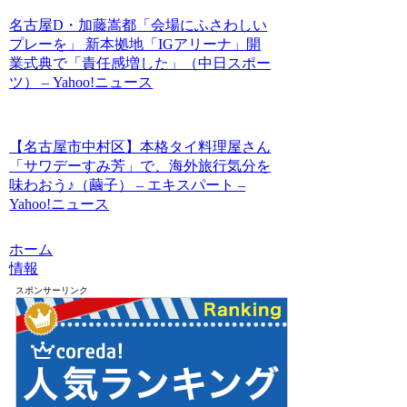
名古屋D・加藤嵩都「会場にふさわしい
プレーを」 新本拠地「IGアリーナ」開
業式典で「責任感増した」（中日スポー
ツ） – Yahoo!ニュース
【名古屋市中村区】本格タイ料理屋さん
「サワデーすみ芳」で、海外旅行気分を
味わおう♪（繭子） – エキスパート –
Yahoo!ニュース
ホーム
情報
スポンサーリンク