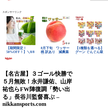
スポンサーリンク
【名古屋】３ゴール快勝で
５月無敗！永井謙佑、山岸
祐也らFW陣復調「勢い出
る」長谷川監督喜ぶ –
nikkansports.com