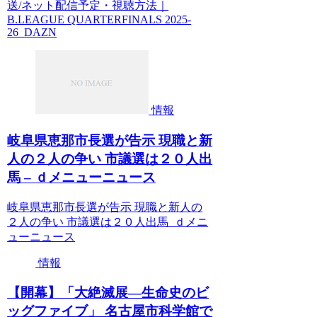
送/ネット配信予定・視聴方法｜
B.LEAGUE QUARTERFINALS 2025-
26 DAZN
情報
岐阜県恵那市長選が告示 現職と新
人の２人の争い 市議選は２０人出
馬 – ｄメニューニュース
岐阜県恵那市長選が告示 現職と新人の
２人の争い 市議選は２０人出馬 ｄメニ
ューニュース
情報
【開幕】「大絶滅展―生命史のビ
ッグファイブ」 名古屋市科学館で