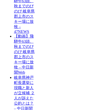
騨牛63頭、
秋までのび
のび 岐阜県
郡上市のス
キー場に放
牧 –
47NEWS
【動画】飛
騨牛63頭、
秋までのび
のび 岐阜県
郡上市のス
キー場に放
牧 – 中日新
聞Web
岐阜県神戸
町長選挙に
現職と新人
が立候補 ２
人が訴えた
公約とは？
– 中日新聞