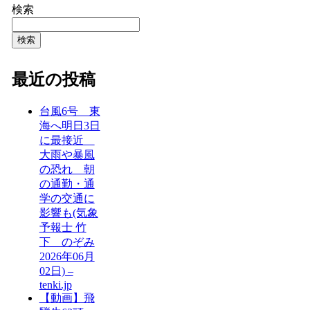
検索
検索
最近の投稿
台風6号 東
海へ明日3日
に最接近
大雨や暴風
の恐れ 朝
の通勤・通
学の交通に
影響も(気象
予報士 竹
下 のぞみ
2026年06月
02日) –
tenki.jp
【動画】飛