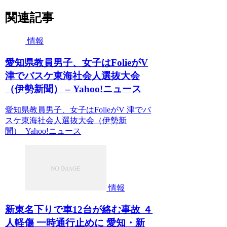
関連記事
情報
愛知県教員男子、女子はFolieがV
津でバスケ東海社会人選抜大会
（伊勢新聞） – Yahoo!ニュース
愛知県教員男子、女子はFolieがV 津でバ
スケ東海社会人選抜大会（伊勢新
聞） Yahoo!ニュース
情報
新東名下りで車12台が絡む事故 ４
人軽傷 一時通行止めに 愛知・新