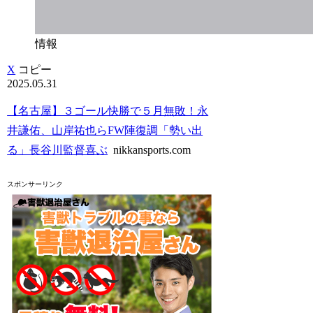
情報
X
コピー
2025.05.31
【名古屋】３ゴール快勝で５月無敗！永
井謙佑、山岸祐也らFW陣復調「勢い出
る」長谷川監督喜ぶ
nikkansports.com
スポンサーリンク