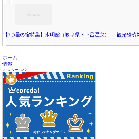
【5つ星の宿特集】水明館（岐阜県・下呂温泉） | – 観光経済
ホーム
情報
スポンサーリンク