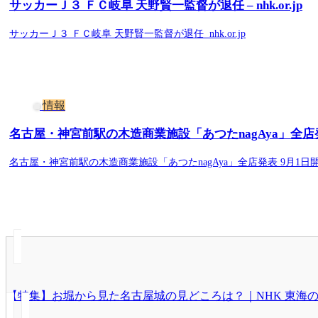
サッカーＪ３ ＦＣ岐阜 天野賢一監督が退任 – nhk.or.jp
サッカーＪ３ ＦＣ岐阜 天野賢一監督が退任 nhk.or.jp
情報
名古屋・神宮前駅の木造商業施設「あつたnagAya」全店発表 9月
名古屋・神宮前駅の木造商業施設「あつたnagAya」全店発表 9月1日開業（Imp
【特集】お堀から見た名古屋城の見どころは？｜NHK 東海のニュ