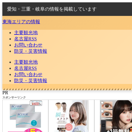
愛知・三重・岐阜の情報を掲載しています
東海エリアの情報
主要観光地
名古屋RSS
お問い合わせ
防災・災害情報
主要観光地
名古屋RSS
お問い合わせ
防災・災害情報
PR
スポンサーリンク