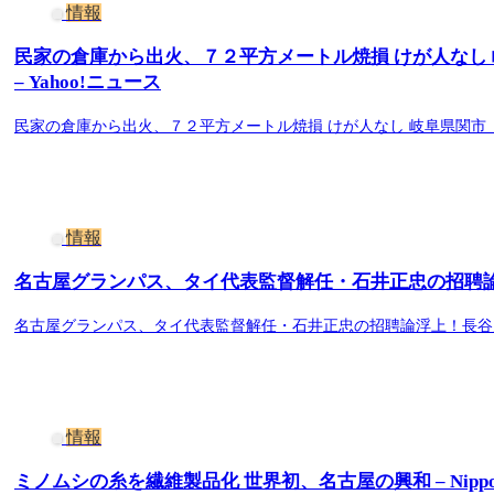
情報
民家の倉庫から出火、７２平方メートル焼損 けが人なし 岐阜県
– Yahoo!ニュース
民家の倉庫から出火、７２平方メートル焼損 けが人なし 岐阜県関市（ぎふチャン
情報
名古屋グランパス、タイ代表監督解任・石井正忠の招聘論浮上！長
名古屋グランパス、タイ代表監督解任・石井正忠の招聘論浮上！長谷川健太監督
情報
ミノムシの糸を繊維製品化 世界初、名古屋の興和 – Nippon