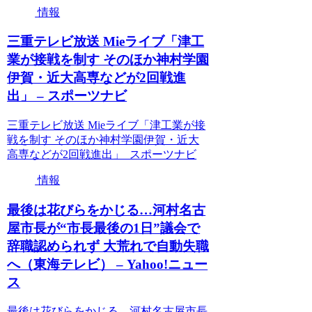
情報
三重テレビ放送 Mieライブ「津工
業が接戦を制す そのほか神村学園
伊賀・近大高専などが2回戦進
出」 – スポーツナビ
三重テレビ放送 Mieライブ「津工業が接
戦を制す そのほか神村学園伊賀・近大
高専などが2回戦進出」 スポーツナビ
情報
最後は花びらをかじる…河村名古
屋市長が“市長最後の1日”議会で
辞職認められず 大荒れで自動失職
へ（東海テレビ） – Yahoo!ニュー
ス
最後は花びらをかじる…河村名古屋市長