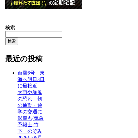
検索
検索
最近の投稿
台風6号 東
海へ明日3日
に最接近
大雨や暴風
の恐れ 朝
の通勤・通
学の交通に
影響も(気象
予報士 竹
下 のぞみ
2026年06月