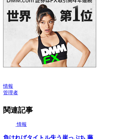
情報
管理者
関連記事
情報
負ければタイトル失う崖っぷち 藤