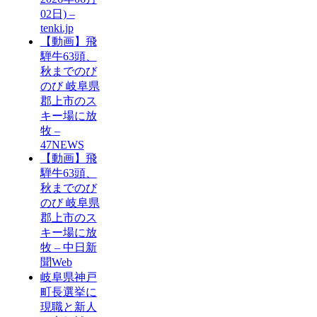
02日) –
tenki.jp
【動画】飛
騨牛63頭、
秋までのび
のび 岐阜県
郡上市のス
キー場に放
牧 –
47NEWS
【動画】飛
騨牛63頭、
秋までのび
のび 岐阜県
郡上市のス
キー場に放
牧 – 中日新
聞Web
岐阜県神戸
町長選挙に
現職と新人