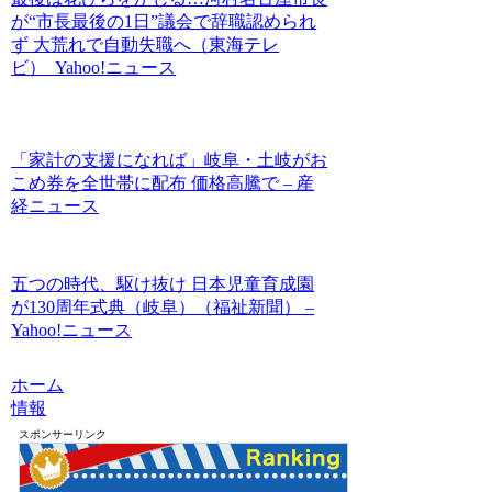
が“市長最後の1日”議会で辞職認められ
ず 大荒れで自動失職へ（東海テレ
ビ） Yahoo!ニュース
「家計の支援になれば」岐阜・土岐がお
こめ券を全世帯に配布 価格高騰で – 産
経ニュース
五つの時代、駆け抜け 日本児童育成園
が130周年式典（岐阜）（福祉新聞） –
Yahoo!ニュース
ホーム
情報
スポンサーリンク