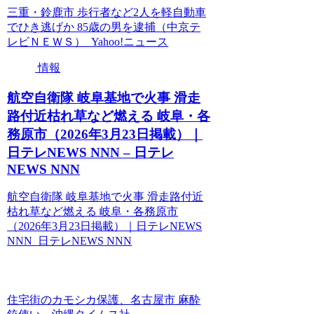
三重・鈴鹿市 歩行者など2人を軽自動車
でひき逃げか 85歳の男を逮捕（中京テ
レビＮＥＷＳ） Yahoo!ニュース
情報
航空自衛隊 岐阜基地で火事 滑走
路付近枯れ草など燃える 岐阜・各
務原市（2026年3月23日掲載）｜
日テレNEWS NNN – 日テレ
NEWS NNN
航空自衛隊 岐阜基地で火事 滑走路付近
枯れ草など燃える 岐阜・各務原市
（2026年3月23日掲載）｜日テレNEWS
NNN 日テレNEWS NNN
住宅街のカモシカ保護、名古屋市 麻酔