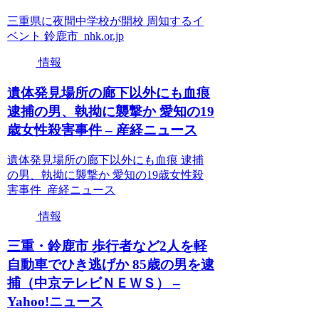
三重県に夜間中学校が開校 周知するイ
ベント 鈴鹿市 nhk.or.jp
情報
遺体発見場所の廊下以外にも血痕
逮捕の男、執拗に襲撃か 愛知の19
歳女性殺害事件 – 産経ニュース
遺体発見場所の廊下以外にも血痕 逮捕
の男、執拗に襲撃か 愛知の19歳女性殺
害事件 産経ニュース
情報
三重・鈴鹿市 歩行者など2人を軽
自動車でひき逃げか 85歳の男を逮
捕（中京テレビＮＥＷＳ） –
Yahoo!ニュース