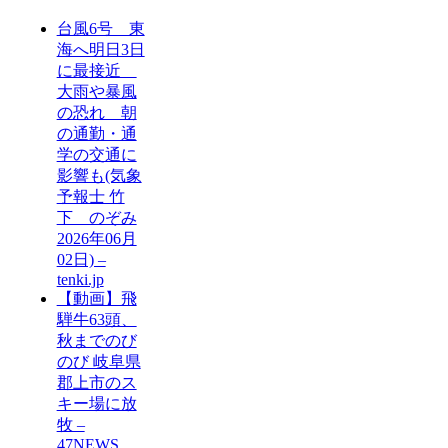
台風6号 東
海へ明日3日
に最接近
大雨や暴風
の恐れ 朝
の通勤・通
学の交通に
影響も(気象
予報士 竹
下 のぞみ
2026年06月
02日) –
tenki.jp
【動画】飛
騨牛63頭、
秋までのび
のび 岐阜県
郡上市のス
キー場に放
牧 –
47NEWS