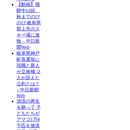
【動画】飛
騨牛63頭、
秋までのび
のび 岐阜県
郡上市のス
キー場に放
牧 – 中日新
聞Web
岐阜県神戸
町長選挙に
現職と新人
が立候補 ２
人が訴えた
公約とは？
– 中日新聞
Web
清流の再生
を願って 子
どもたちが
アマゴ1万8
千匹を放流