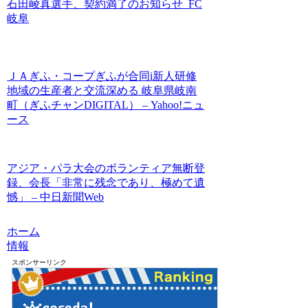
石田崚真選手、契約満了のお知らせ FC
岐阜
ＪＡぎふ・コープぎふが合同i新人研修
地域の生産者と交流深める 岐阜県岐南
町（ぎふチャンDIGITAL） – Yahoo!ニュ
ース
アジア・パラ大会のボランティア無断登
録、会長「非常に残念であり、極めて遺
憾」 – 中日新聞Web
ホーム
情報
スポンサーリンク