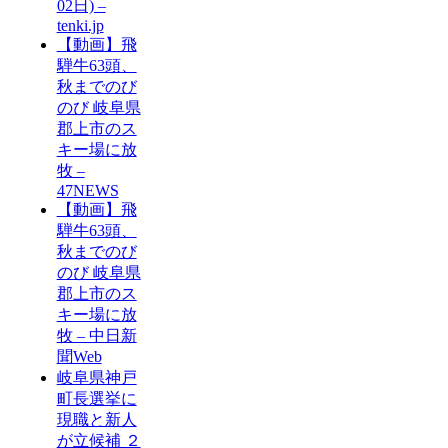
02日) –
tenki.jp
【動画】飛
騨牛63頭、
秋までのび
のび 岐阜県
郡上市のス
キー場に放
牧 –
47NEWS
【動画】飛
騨牛63頭、
秋までのび
のび 岐阜県
郡上市のス
キー場に放
牧 – 中日新
聞Web
岐阜県神戸
町長選挙に
現職と新人
が立候補 ２