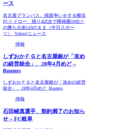
ース
名古屋グランパス、残留争いをする横浜
FCとドロー、残り4試合で降格圏18位と
の勝ち点差は8のまま（中日スポー
ツ） Yahoo!ニュース
情報
しずおかＦＧと名古屋銀が「攻め
の経営統合」、28年4月めど –
Reuters
しずおかＦＧと名古屋銀が「攻めの経営
統合」、28年4月めど Reuters
情報
石田崚真選手、契約満了のお知ら
せ – FC岐阜