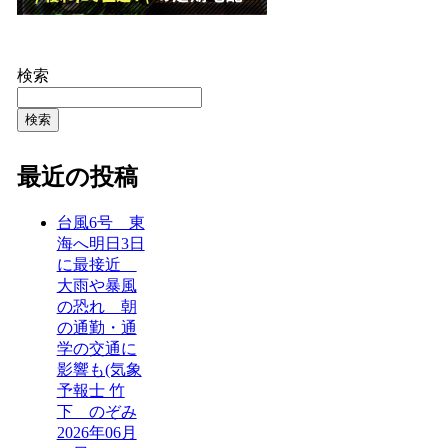
検索
検索
最近の投稿
台風6号 東
海へ明日3日
に最接近
大雨や暴風
の恐れ 朝
の通勤・通
学の交通に
影響も(気象
予報士 竹
下 のぞみ
2026年06月