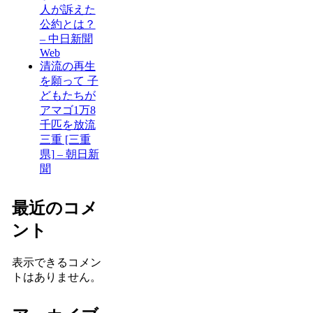
人が訴えた
公約とは？
– 中日新聞
Web
清流の再生
を願って 子
どもたちが
アマゴ1万8
千匹を放流
三重 [三重
県] – 朝日新
聞
最近のコメ
ント
表示できるコメン
トはありません。