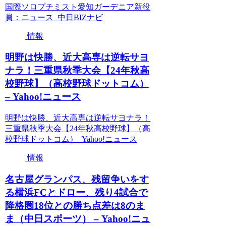
国際ソロプチミスト愛知ガーデニア新役
員：ニュース 中日BIZナビ
情報
明野は快勝、近大高専は逆転サヨ
ナラ！三重県秋季大会【24年秋高
校野球】（高校野球ドットコム）
– Yahoo!ニュース
明野は快勝、近大高専は逆転サヨナラ！
三重県秋季大会【24年秋高校野球】（高
校野球ドットコム） Yahoo!ニュース
情報
名古屋グランパス、残留争いをす
る横浜FCとドロー、残り4試合で
降格圏18位との勝ち点差は8のま
ま（中日スポーツ） – Yahoo!ニュ