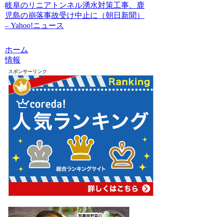
岐阜のリニアトンネル湧水対策工事、鹿
児島の崩落事故受け中止に（朝日新聞）
– Yahoo!ニュース
ホーム
情報
スポンサーリンク