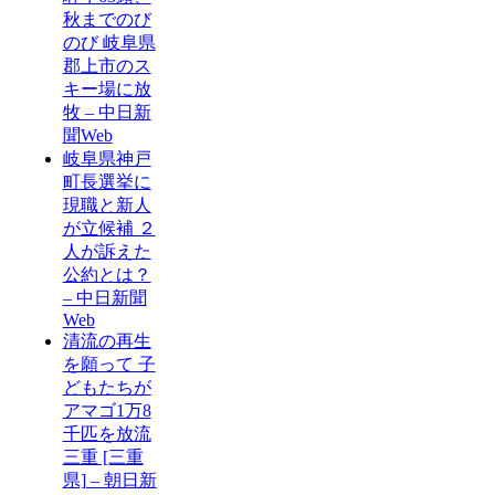
秋までのび
のび 岐阜県
郡上市のス
キー場に放
牧 – 中日新
聞Web
岐阜県神戸
町長選挙に
現職と新人
が立候補 ２
人が訴えた
公約とは？
– 中日新聞
Web
清流の再生
を願って 子
どもたちが
アマゴ1万8
千匹を放流
三重 [三重
県] – 朝日新