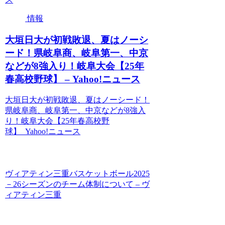
情報
大垣日大が初戦敗退、夏はノーシ
ード！県岐阜商、岐阜第一、中京
などが8強入り！岐阜大会【25年
春高校野球】 – Yahoo!ニュース
大垣日大が初戦敗退、夏はノーシード！
県岐阜商、岐阜第一、中京などが8強入
り！岐阜大会【25年春高校野
球】 Yahoo!ニュース
ヴィアティン三重バスケットボール2025
－26シーズンのチーム体制について – ヴ
ィアティン三重