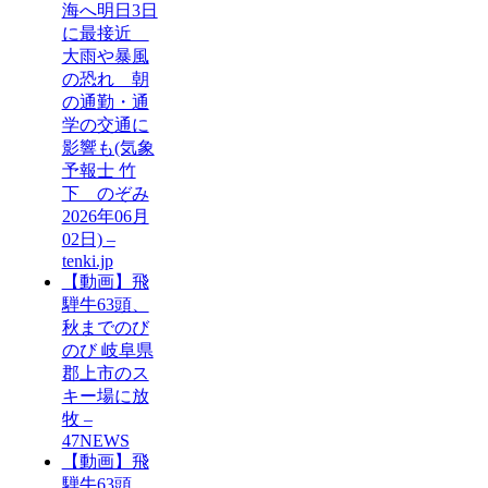
海へ明日3日
に最接近
大雨や暴風
の恐れ 朝
の通勤・通
学の交通に
影響も(気象
予報士 竹
下 のぞみ
2026年06月
02日) –
tenki.jp
【動画】飛
騨牛63頭、
秋までのび
のび 岐阜県
郡上市のス
キー場に放
牧 –
47NEWS
【動画】飛
騨牛63頭、