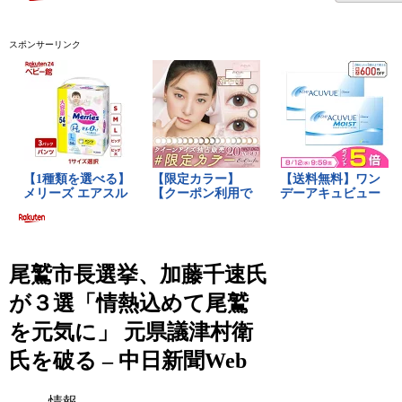
スポンサーリンク
尾鷲市長選挙、加藤千速氏
が３選「情熱込めて尾鷲
を元気に」 元県議津村衛
氏を破る – 中日新聞Web
情報