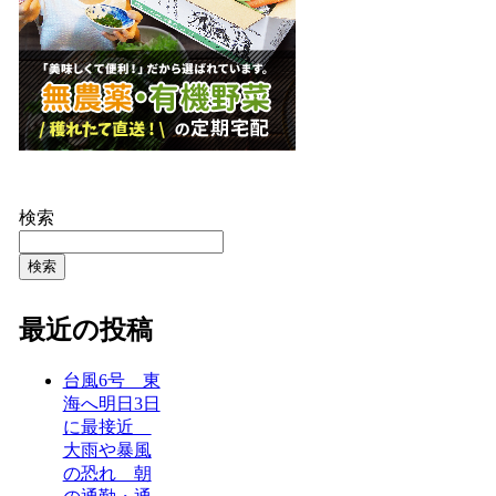
検索
検索
最近の投稿
台風6号 東
海へ明日3日
に最接近
大雨や暴風
の恐れ 朝