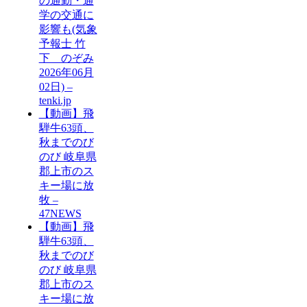
の通勤・通
学の交通に
影響も(気象
予報士 竹
下 のぞみ
2026年06月
02日) –
tenki.jp
【動画】飛
騨牛63頭、
秋までのび
のび 岐阜県
郡上市のス
キー場に放
牧 –
47NEWS
【動画】飛
騨牛63頭、
秋までのび
のび 岐阜県
郡上市のス
キー場に放