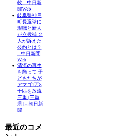
牧 – 中日新
聞Web
岐阜県神戸
町長選挙に
現職と新人
が立候補 ２
人が訴えた
公約とは？
– 中日新聞
Web
清流の再生
を願って 子
どもたちが
アマゴ1万8
千匹を放流
三重 [三重
県] – 朝日新
聞
最近のコメ