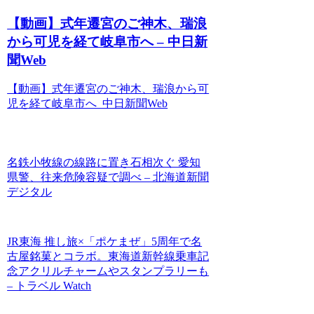
【動画】式年遷宮のご神木、瑞浪
から可児を経て岐阜市へ – 中日新
聞Web
【動画】式年遷宮のご神木、瑞浪から可
児を経て岐阜市へ 中日新聞Web
名鉄小牧線の線路に置き石相次ぐ 愛知
県警、往来危険容疑で調べ – 北海道新聞
デジタル
JR東海 推し旅×「ポケまぜ」5周年で名
古屋銘菓とコラボ。東海道新幹線乗車記
念アクリルチャームやスタンプラリーも
– トラベル Watch