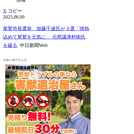
X
コピー
2025.06.09
尾鷲市長選挙、加藤千速氏が３選「情熱
込めて尾鷲を元気に」 元県議津村衛氏
を破る
中日新聞Web
スポンサーリンク