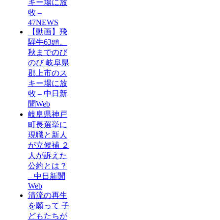
キー場に放
牧 –
47NEWS
【動画】飛
騨牛63頭、
秋までのび
のび 岐阜県
郡上市のス
キー場に放
牧 – 中日新
聞Web
岐阜県神戸
町長選挙に
現職と新人
が立候補 ２
人が訴えた
公約とは？
– 中日新聞
Web
清流の再生
を願って 子
どもたちが