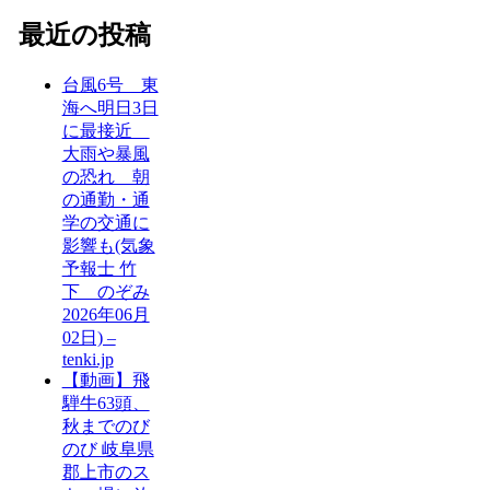
最近の投稿
台風6号 東
海へ明日3日
に最接近
大雨や暴風
の恐れ 朝
の通勤・通
学の交通に
影響も(気象
予報士 竹
下 のぞみ
2026年06月
02日) –
tenki.jp
【動画】飛
騨牛63頭、
秋までのび
のび 岐阜県
郡上市のス