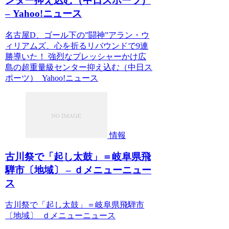
ンター抑え込む（中日スポーツ）
– Yahoo!ニュース
名古屋D、ゴール下の”闘神”アラン・ウ
ィリアムズ、心を折るリバウンドで9連
勝導いた！ 強烈なプレッシャーかけ広
島の超重量級センター抑え込む（中日ス
ポーツ） Yahoo!ニュース
情報
古川祭で「起し太鼓」＝岐阜県飛
騨市〔地域〕 – ｄメニューニュー
ス
古川祭で「起し太鼓」＝岐阜県飛騨市
〔地域〕 ｄメニューニュース