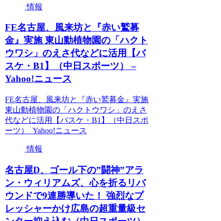
情報
FE名古屋、風来坊と『赤い鷲募
金』実施 東山動植物園の「ハクト
ウワシ」のえさ代などに活用【バ
スケ・B1】（中日スポーツ） –
Yahoo!ニュース
FE名古屋、風来坊と『赤い鷲募金』実施
東山動植物園の「ハクトウワシ」のえさ
代などに活用【バスケ・B1】（中日スポ
ーツ） Yahoo!ニュース
情報
名古屋D、ゴール下の”闘神”アラ
ン・ウィリアムズ、心を折るリバ
ウンドで9連勝導いた！ 強烈なプ
レッシャーかけ広島の超重量級セ