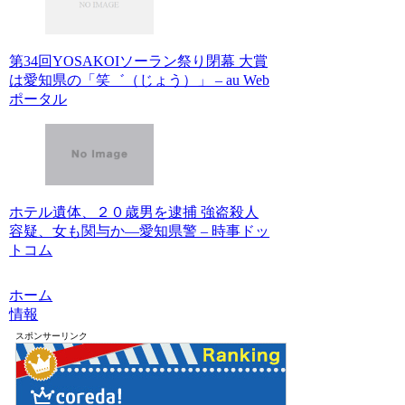
第34回YOSAKOIソーラン祭り閉幕 大賞
は愛知県の「笑゛（じょう）」 – au Web
ポータル
ホテル遺体、２０歳男を逮捕 強盗殺人
容疑、女も関与か―愛知県警 – 時事ドッ
トコム
ホーム
情報
スポンサーリンク