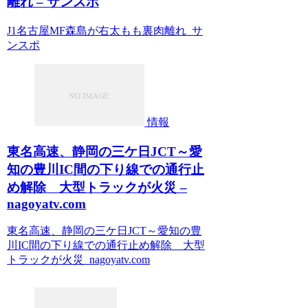
離れ – サンスポ
J1名古屋MF森島が右太もも裏肉離れ サ
ンスポ
情報
東名高速、静岡の三ケ日JCT～愛
知の豊川IC間の下り線での通行止
め解除 大型トラックが火災 –
nagoyatv.com
東名高速、静岡の三ケ日JCT～愛知の豊
川IC間の下り線での通行止め解除 大型
トラックが火災 nagoyatv.com