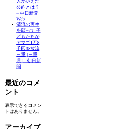
人が訴えた
公約とは？
– 中日新聞
Web
清流の再生
を願って 子
どもたちが
アマゴ1万8
千匹を放流
三重 [三重
県] – 朝日新
聞
最近のコメ
ント
表示できるコメン
トはありません。
アーカイブ