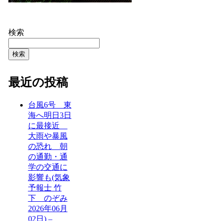
検索
検索
最近の投稿
台風6号 東
海へ明日3日
に最接近
大雨や暴風
の恐れ 朝
の通勤・通
学の交通に
影響も(気象
予報士 竹
下 のぞみ
2026年06月
02日) –