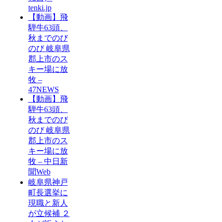
tenki.jp
【動画】飛
騨牛63頭、
秋までのび
のび 岐阜県
郡上市のス
キー場に放
牧 –
47NEWS
【動画】飛
騨牛63頭、
秋までのび
のび 岐阜県
郡上市のス
キー場に放
牧 – 中日新
聞Web
岐阜県神戸
町長選挙に
現職と新人
が立候補 ２