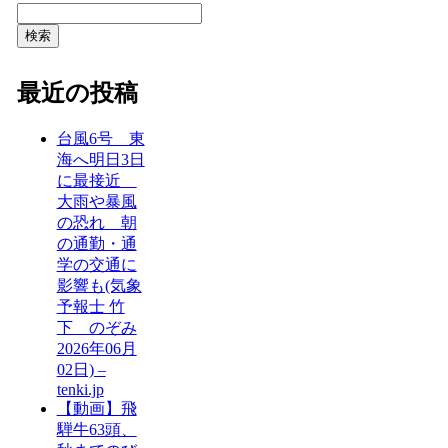
検索
最近の投稿
台風6号 東
海へ明日3日
に最接近
大雨や暴風
の恐れ 朝
の通勤・通
学の交通に
影響も(気象
予報士 竹
下 のぞみ
2026年06月
02日) –
tenki.jp
【動画】飛
騨牛63頭、