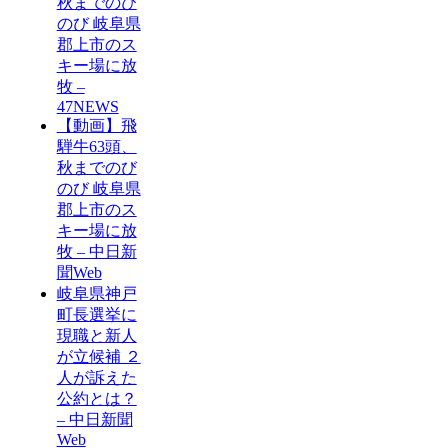
秋までのび
のび 岐阜県
郡上市のス
キー場に放
牧 –
47NEWS
【動画】飛
騨牛63頭、
秋までのび
のび 岐阜県
郡上市のス
キー場に放
牧 – 中日新
聞Web
岐阜県神戸
町長選挙に
現職と新人
が立候補 ２
人が訴えた
公約とは？
– 中日新聞
Web