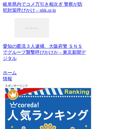
岐阜県内でコメ万引き相次ぎ 警察が防
犯対策呼びかけ – nhk.or.jp
愛知の匿流３人逮捕、大阪府警 ＳＮＳ
でグループ襲撃呼びかけか – 東京新聞デ
ジタル
ホーム
情報
スポンサーリンク