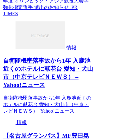
年度 オリンピック・アジア競技大会等
強化指定選手 選出のお知らせ PR
TIMES
情報
自衛隊機墜落事故から1年 入鹿池
近くのホテルに献花台 愛知・犬山
市（中京テレビＮＥＷＳ） –
Yahoo!ニュース
自衛隊機墜落事故から1年 入鹿池近くの
ホテルに献花台 愛知・犬山市（中京テ
レビＮＥＷＳ） Yahoo!ニュース
情報
【名古屋グランパス】MF豊田晃