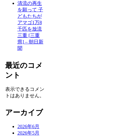
清流の再生
を願って 子
どもたちが
アマゴ1万8
千匹を放流
三重 [三重
県] – 朝日新
聞
最近のコメ
ント
表示できるコメン
トはありません。
アーカイブ
2026年6月
2026年5月