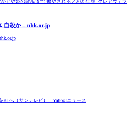
かぐや姫の散歩道”で癒やされる／2025年版 クレアウェブ
 – nhk.or.jp
or.jp
へ（サンテレビ） – Yahoo!ニュース