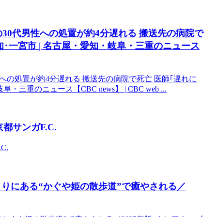
30代男性への処置が約4分遅れる 搬送先の病院で
知･一宮市 | 名古屋・愛知・岐阜・三重のニュース
への処置が約4分遅れる 搬送先の病院で死亡 医師｢遅れに
のニュース【CBC news】 | CBC web ...
都サンガF.C.
C.
とりにある“かぐや姫の散歩道”で癒やされる／