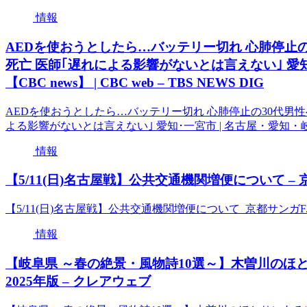
情報
AEDを使おうとしたら…バッテリー切れ 心肺停止の
死亡 医師｢遅れによる影響がないとは言えない｣ 愛
【CBC news】 | CBC web – TBS NEWS DIG
AEDを使おうとしたら…バッテリー切れ 心肺停止の30代男性
よる影響がないとは言えない｣ 愛知･一宮市 | 名古屋・愛知・岐阜・三重
情報
【5/11(日)名古屋戦】公共交通機関増便について – 京
【5/11(日)名古屋戦】公共交通機関増便について 京都サンガF.
情報
【岐阜県 ～春の絶景・風物詩10選～】木曽川のほ
2025年版 – クレアウェブ