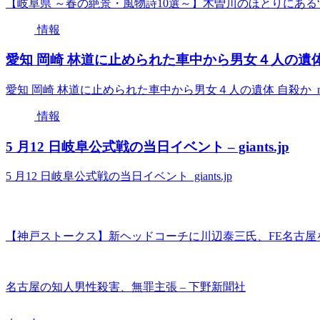
【岐阜県 ～春の絶景・風物詩10選～】木曽川のほとりにある“
情報
愛知 岡崎 林道に止められた車中から男女４人の遺体 自殺か
愛知 岡崎 林道に止められた車中から男女４人の遺体 自殺か nhk.
情報
5 月12 日岐阜公式戦の当日イベント – giants.jp
5 月12 日岐阜公式戦の当日イベント giants.jp
【神戸ストークス】新ヘッドコーチに川辺泰三氏、FE名古屋をB1
名古屋の知人男性殺害、無罪主張 – 下野新聞社