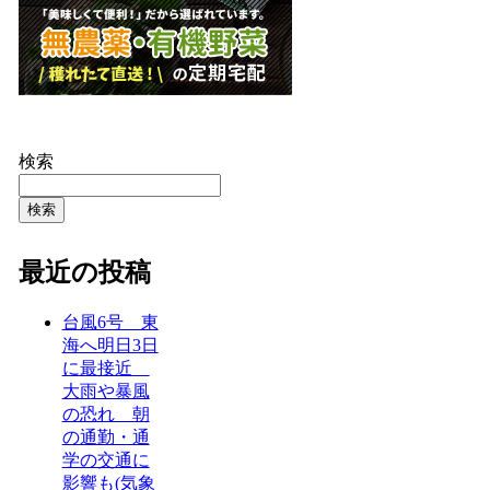
検索
検索
最近の投稿
台風6号 東
海へ明日3日
に最接近
大雨や暴風
の恐れ 朝
の通勤・通
学の交通に
影響も(気象