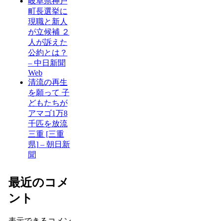
岐阜県神戸
町長選挙に
現職と新人
が立候補 ２
人が訴えた
公約とは？
– 中日新聞
Web
清流の再生
を願って 子
どもたちが
アマゴ1万8
千匹を放流
三重 [三重
県] – 朝日新
聞
最近のコメ
ント
表示できるコメン