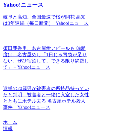
Yahoo!ニュース
岐阜と高知、全国最速で桜が開花 高知
は3年連続（毎日新聞） Yahoo!ニュース
須田亜香里、名古屋愛アピールも 偏愛
度は…名古屋めし「1日じゃ胃袋が足り
ない。ぜひ宿泊して、できる限り網羅し
て」 – Yahoo!ニュース
逮捕の20歳男が被害者の所持品持ってい
たと判明…被害者と一緒に入室した女性
とともにホテル去る 名古屋ホテル殺人
事件 – Yahoo!ニュース
ホーム
情報