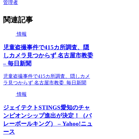
管理者
関連記事
情報
児童盗撮事件で415カ所調査、隠
しカメラ見つからず 名古屋市教委
– 毎日新聞
児童盗撮事件で415カ所調査、隠しカメ
ラ見つからず 名古屋市教委 毎日新聞
情報
ジェイテクトSTINGS愛知のチャ
ンピオンシップ進出が決定！（バ
レーボールキング） – Yahoo!ニュ
ース