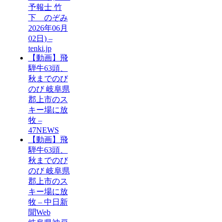
予報士 竹
下 のぞみ
2026年06月
02日) –
tenki.jp
【動画】飛
騨牛63頭、
秋までのび
のび 岐阜県
郡上市のス
キー場に放
牧 –
47NEWS
【動画】飛
騨牛63頭、
秋までのび
のび 岐阜県
郡上市のス
キー場に放
牧 – 中日新
聞Web