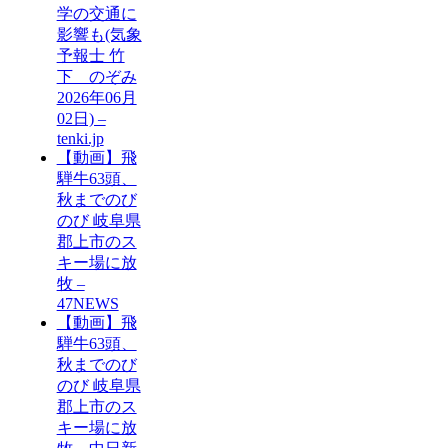
学の交通に
影響も(気象
予報士 竹
下 のぞみ
2026年06月
02日) –
tenki.jp
【動画】飛
騨牛63頭、
秋までのび
のび 岐阜県
郡上市のス
キー場に放
牧 –
47NEWS
【動画】飛
騨牛63頭、
秋までのび
のび 岐阜県
郡上市のス
キー場に放