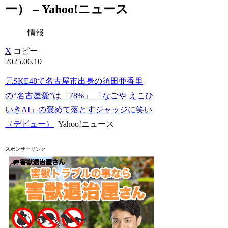
ー） – Yahoo!ニュース
情報
X
コピー
2025.06.10
元SKE48で名古屋市出身の須田亜香里
の“名古屋愛”は「78%」 「なごや えこひ
いきAI」の褒めて落とすジャッジに笑い
（デビュー）
Yahoo!ニュース
スポンサーリンク