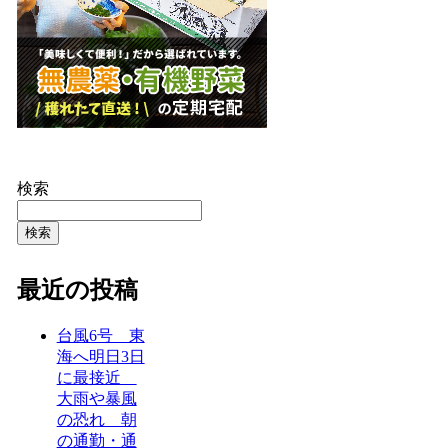
検索
検索
最近の投稿
台風6号 東
海へ明日3日
に最接近
大雨や暴風
の恐れ 朝
の通勤・通