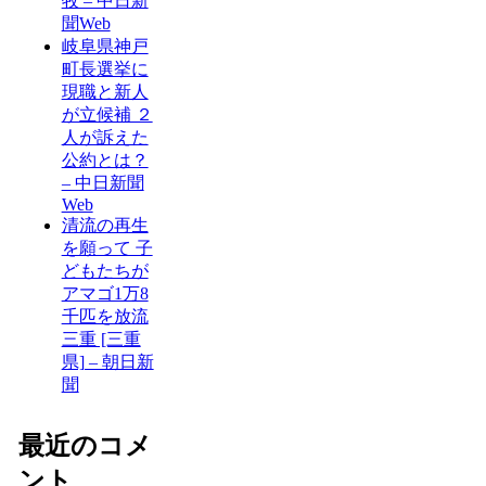
牧 – 中日新
聞Web
岐阜県神戸
町長選挙に
現職と新人
が立候補 ２
人が訴えた
公約とは？
– 中日新聞
Web
清流の再生
を願って 子
どもたちが
アマゴ1万8
千匹を放流
三重 [三重
県] – 朝日新
聞
最近のコメ
ント