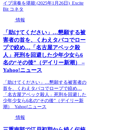
イブ演奏を堪能 (2025年1月26日) Excite
Bit コネタ
情報
「助けてください」…懇願する被
害者の首を、くわえタバコでロー
プで絞め…「名古屋アベック殺
人」死刑を回避した少年少女ら6
名の“その後”（デイリー新潮） –
Yahoo!ニュース
「助けてください」…懇願する被害者の
首を、くわえタバコでロープで絞め…
「名古屋アベック殺人」死刑を回避した
少年少女ら6名の“その後”（デイリー新
潮） Yahoo!ニュース
情報
三重南部で江戸初期から続く伝統