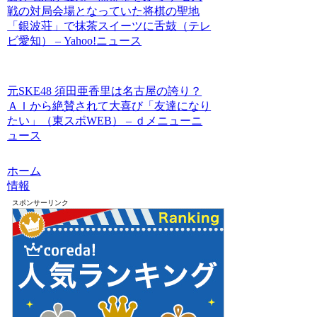
戦の対局会場となっていた将棋の聖地
「銀波荘」で抹茶スイーツに舌鼓（テレ
ビ愛知） – Yahoo!ニュース
元SKE48 須田亜香里は名古屋の誇り？
ＡＩから絶賛されて大喜び「友達になり
たい」（東スポWEB） – ｄメニューニ
ュース
ホーム
情報
スポンサーリンク