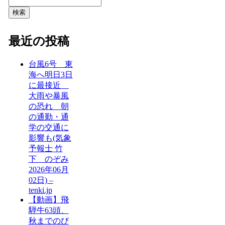
検索
最近の投稿
台風6号 東
海へ明日3日
に最接近
大雨や暴風
の恐れ 朝
の通勤・通
学の交通に
影響も(気象
予報士 竹
下 のぞみ
2026年06月
02日) –
tenki.jp
【動画】飛
騨牛63頭、
秋までのび