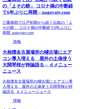
の「よその餅」 コロナ禍の中断経
て6年ぶりに再開 – nagoyatv.com
三重南部で江戸初期から続く伝統の「よ
その餅」 コロナ禍の中断経て6年ぶりに
再開 nagoyatv.com
情報
大相撲名古屋場所の稽古場にエア
コン導入増える 屋外の土俵使う
大関琴桜が持論語る – ｄメニュー
ニュース
大相撲名古屋場所の稽古場にエアコン導
入増える 屋外の土俵使う大関琴桜が持
論語る ｄメニューニュース
情報