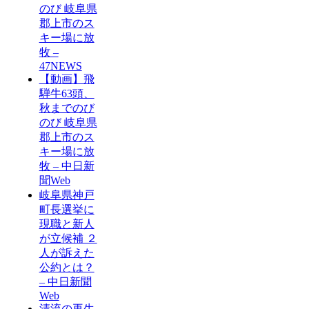
のび 岐阜県
郡上市のス
キー場に放
牧 –
47NEWS
【動画】飛
騨牛63頭、
秋までのび
のび 岐阜県
郡上市のス
キー場に放
牧 – 中日新
聞Web
岐阜県神戸
町長選挙に
現職と新人
が立候補 ２
人が訴えた
公約とは？
– 中日新聞
Web
清流の再生