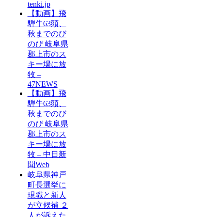
tenki.jp
【動画】飛
騨牛63頭、
秋までのび
のび 岐阜県
郡上市のス
キー場に放
牧 –
47NEWS
【動画】飛
騨牛63頭、
秋までのび
のび 岐阜県
郡上市のス
キー場に放
牧 – 中日新
聞Web
岐阜県神戸
町長選挙に
現職と新人
が立候補 ２
人が訴えた