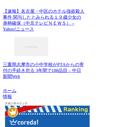
【速報】名古屋・中区のホテル強盗殺人
事件 関与したとみられる１９歳少女の
身柄確保（中京テレビＮＥＷＳ） –
Yahoo!ニュース
三重県志摩市の小中学校がPTAからの寄
付の手続き怠る 3年間で188品目 – 中日
新聞Web
ホーム
情報
スポンサーリンク