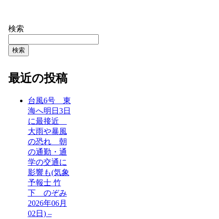
検索
検索
最近の投稿
台風6号 東
海へ明日3日
に最接近
大雨や暴風
の恐れ 朝
の通勤・通
学の交通に
影響も(気象
予報士 竹
下 のぞみ
2026年06月
02日) –