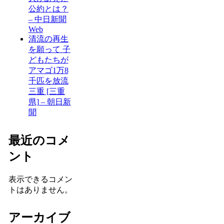
公約とは？
– 中日新聞
Web
清流の再生
を願って 子
どもたちが
アマゴ1万8
千匹を放流
三重 [三重
県] – 朝日新
聞
最近のコメ
ント
表示できるコメン
トはありません。
アーカイブ