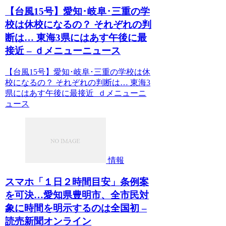
【台風15号】愛知･岐阜･三重の学
校は休校になるの？ それぞれの判
断は… 東海3県にはあす午後に最
接近 – ｄメニューニュース
【台風15号】愛知･岐阜･三重の学校は休
校になるの？ それぞれの判断は… 東海3
県にはあす午後に最接近 ｄメニューニ
ュース
情報
スマホ「１日２時間目安」条例案
を可決…愛知県豊明市、全市民対
象に時間を明示するのは全国初 –
読売新聞オンライン