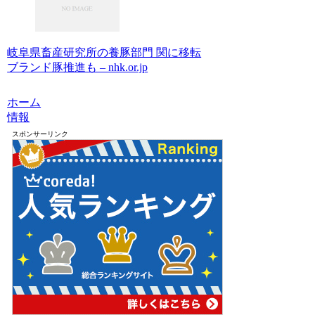
岐阜県畜産研究所の養豚部門 関に移転
ブランド豚推進も – nhk.or.jp
ホーム
情報
スポンサーリンク