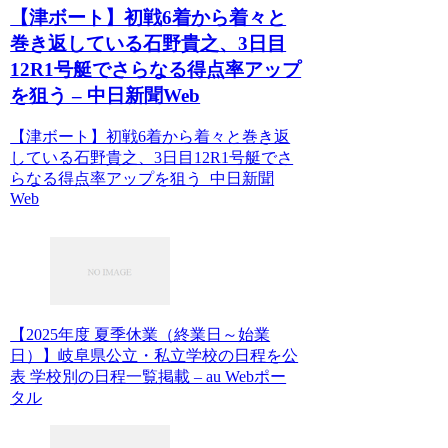
【津ボート】初戦6着から着々と
巻き返している石野貴之、3日目
12R1号艇でさらなる得点率アップ
を狙う – 中日新聞Web
【津ボート】初戦6着から着々と巻き返
している石野貴之、3日目12R1号艇でさ
らなる得点率アップを狙う 中日新聞
Web
【2025年度 夏季休業（終業日～始業
日）】岐阜県公立・私立学校の日程を公
表 学校別の日程一覧掲載 – au Webポー
タル