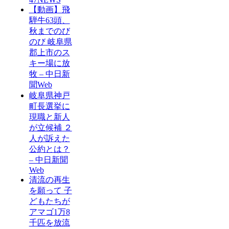
【動画】飛
騨牛63頭、
秋までのび
のび 岐阜県
郡上市のス
キー場に放
牧 – 中日新
聞Web
岐阜県神戸
町長選挙に
現職と新人
が立候補 ２
人が訴えた
公約とは？
– 中日新聞
Web
清流の再生
を願って 子
どもたちが
アマゴ1万8
千匹を放流