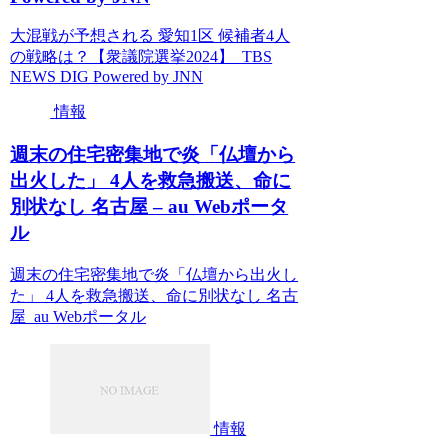
大混戦が予想される 愛知1区 候補者4人
の戦略は？【衆議院選挙2024】 TBS
NEWS DIG Powered by JNN
情報
週末の住宅密集地で炎「仏壇から
出火した」 4人を救急搬送、命に
別状なし 名古屋 – au Webポータ
ル
週末の住宅密集地で炎「仏壇から出火し
た」 4人を救急搬送、命に別状なし 名古
屋 au Webポータル
情報