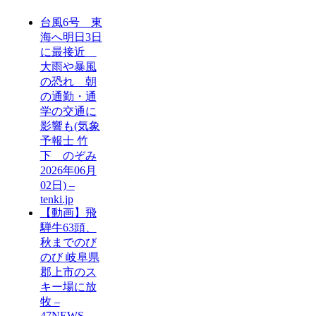
台風6号 東
海へ明日3日
に最接近
大雨や暴風
の恐れ 朝
の通勤・通
学の交通に
影響も(気象
予報士 竹
下 のぞみ
2026年06月
02日) –
tenki.jp
【動画】飛
騨牛63頭、
秋までのび
のび 岐阜県
郡上市のス
キー場に放
牧 –
47NEWS