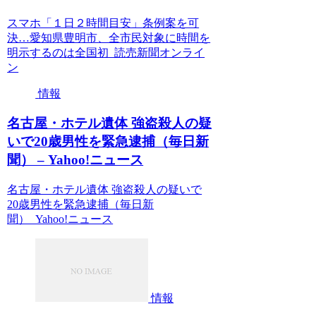
スマホ「１日２時間目安」条例案を可
決…愛知県豊明市、全市民対象に時間を
明示するのは全国初 読売新聞オンライ
ン
情報
名古屋・ホテル遺体 強盗殺人の疑
いで20歳男性を緊急逮捕（毎日新
聞） – Yahoo!ニュース
名古屋・ホテル遺体 強盗殺人の疑いで
20歳男性を緊急逮捕（毎日新
聞） Yahoo!ニュース
情報