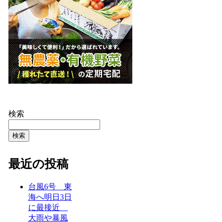
検索
検索
最近の投稿
台風6号 東
海へ明日3日
に最接近
大雨や暴風