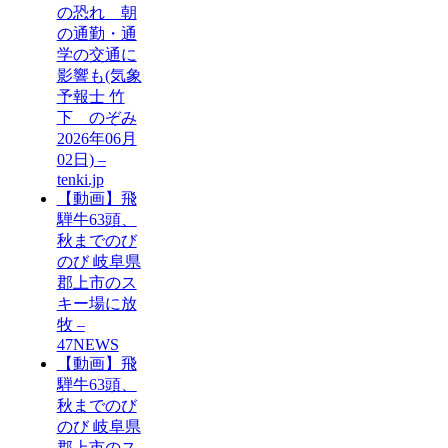
の恐れ 朝
の通勤・通
学の交通に
影響も(気象
予報士 竹
下 のぞみ
2026年06月
02日) –
tenki.jp
【動画】飛
騨牛63頭、
秋までのび
のび 岐阜県
郡上市のス
キー場に放
牧 –
47NEWS
【動画】飛
騨牛63頭、
秋までのび
のび 岐阜県
郡上市のス