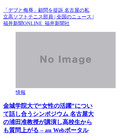
「デブと侮辱」顧問を提訴 名古屋の私
立高ソフトテニス部員 | 全国のニュース |
福井新聞ONLINE 福井新聞社
情報
金城学院大で“女性の活躍”につい
て話し合うシンポジウム 名古屋大
の浦田准教授が講演し高校生から
も質問上がる – au Webポータル