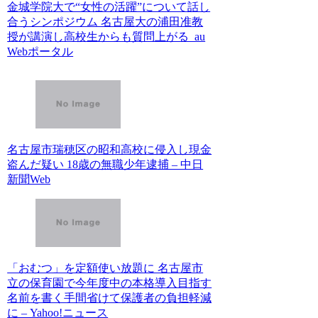
金城学院大で“女性の活躍”について話し
合うシンポジウム 名古屋大の浦田准教
授が講演し高校生からも質問上がる au
Webポータル
名古屋市瑞穂区の昭和高校に侵入し現金
盗んだ疑い 18歳の無職少年逮捕 – 中日
新聞Web
「おむつ」を定額使い放題に 名古屋市
立の保育園で今年度中の本格導入目指す
名前を書く手間省けて保護者の負担軽減
に – Yahoo!ニュース