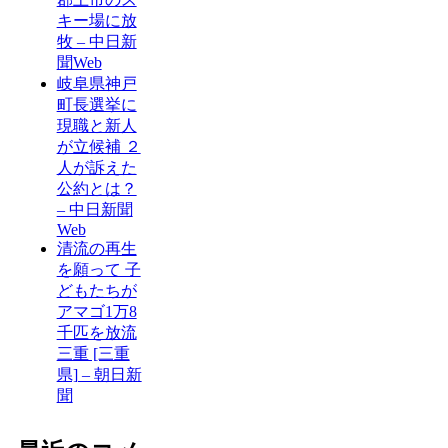
キー場に放
牧 – 中日新
聞Web
岐阜県神戸
町長選挙に
現職と新人
が立候補 ２
人が訴えた
公約とは？
– 中日新聞
Web
清流の再生
を願って 子
どもたちが
アマゴ1万8
千匹を放流
三重 [三重
県] – 朝日新
聞