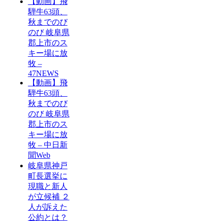
【動画】飛
騨牛63頭、
秋までのび
のび 岐阜県
郡上市のス
キー場に放
牧 –
47NEWS
【動画】飛
騨牛63頭、
秋までのび
のび 岐阜県
郡上市のス
キー場に放
牧 – 中日新
聞Web
岐阜県神戸
町長選挙に
現職と新人
が立候補 ２
人が訴えた
公約とは？