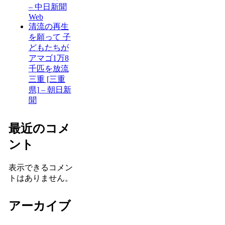
– 中日新聞
Web
清流の再生
を願って 子
どもたちが
アマゴ1万8
千匹を放流
三重 [三重
県] – 朝日新
聞
最近のコメ
ント
表示できるコメン
トはありません。
アーカイブ