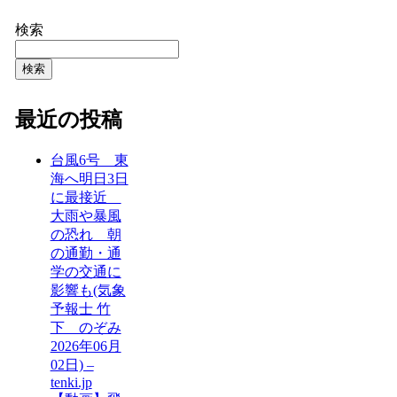
検索
検索
最近の投稿
台風6号 東
海へ明日3日
に最接近
大雨や暴風
の恐れ 朝
の通勤・通
学の交通に
影響も(気象
予報士 竹
下 のぞみ
2026年06月
02日) –
tenki.jp