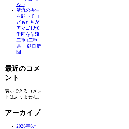
Web
清流の再生
を願って 子
どもたちが
アマゴ1万8
千匹を放流
三重 [三重
県] – 朝日新
聞
最近のコメ
ント
表示できるコメン
トはありません。
アーカイブ
2026年6月