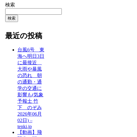
検索
検索
最近の投稿
台風6号 東
海へ明日3日
に最接近
大雨や暴風
の恐れ 朝
の通勤・通
学の交通に
影響も(気象
予報士 竹
下 のぞみ
2026年06月
02日) –
tenki.jp
【動画】飛