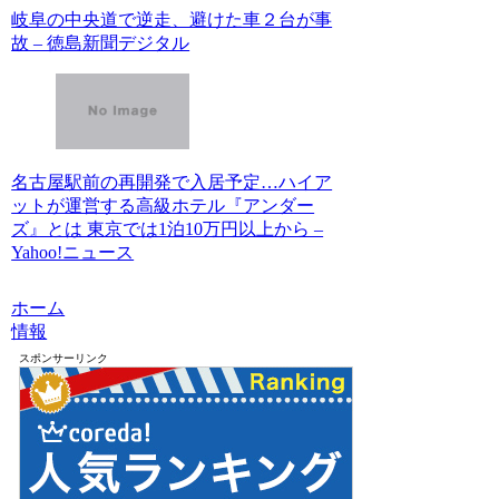
岐阜の中央道で逆走、避けた車２台が事
故 – 徳島新聞デジタル
名古屋駅前の再開発で入居予定…ハイア
ットが運営する高級ホテル『アンダー
ズ』とは 東京では1泊10万円以上から –
Yahoo!ニュース
ホーム
情報
スポンサーリンク