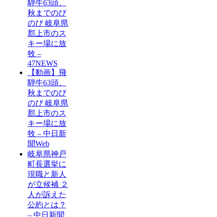
騨牛63頭、
秋までのび
のび 岐阜県
郡上市のス
キー場に放
牧 –
47NEWS
【動画】飛
騨牛63頭、
秋までのび
のび 岐阜県
郡上市のス
キー場に放
牧 – 中日新
聞Web
岐阜県神戸
町長選挙に
現職と新人
が立候補 ２
人が訴えた
公約とは？
– 中日新聞