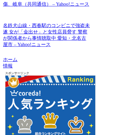
傷、岐阜（共同通信） – Yahoo!ニュース
名鉄犬山線・西春駅のコンビニで強盗未
遂 女が「金出せ」と女性店員脅す 警察
が関係者から事情聴取中 愛知・北名古
屋市 – Yahoo!ニュース
ホーム
情報
スポンサーリンク