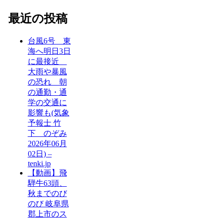
最近の投稿
台風6号 東
海へ明日3日
に最接近
大雨や暴風
の恐れ 朝
の通勤・通
学の交通に
影響も(気象
予報士 竹
下 のぞみ
2026年06月
02日) –
tenki.jp
【動画】飛
騨牛63頭、
秋までのび
のび 岐阜県
郡上市のス