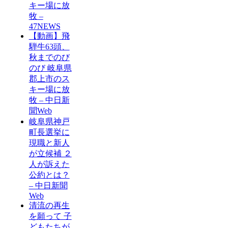
キー場に放
牧 –
47NEWS
【動画】飛
騨牛63頭、
秋までのび
のび 岐阜県
郡上市のス
キー場に放
牧 – 中日新
聞Web
岐阜県神戸
町長選挙に
現職と新人
が立候補 ２
人が訴えた
公約とは？
– 中日新聞
Web
清流の再生
を願って 子
どもたちが