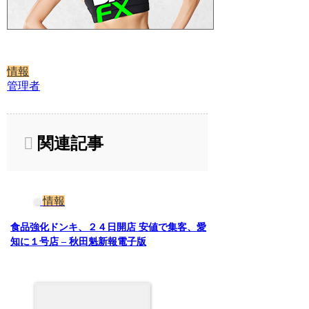
情報
管理者
関連記事
情報
食品強化ドンキ、２４日開店 安値で集客、愛
知に１号店 – 秋田魁新報電子版