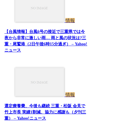
情報
【台風情報】台風6号の接近で三重県では今
夜から非常に激しい雨… 雨と風の状況は?三
重・尾鷲港（2日午後6時15分過ぎ） – Yahoo!
ニュース
情報
選定療養費、今後も継続 三重・松阪 会見で
竹上市長 実績1割減、協力に感謝も（夕刊三
重） – Yahoo!ニュース