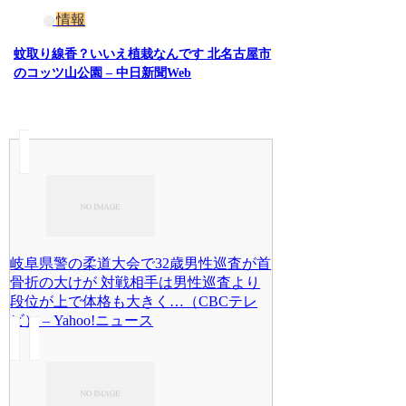
情報
蚊取り線香？いいえ植栽なんです 北名古屋市
のコッツ山公園 – 中日新聞Web
岐阜県警の柔道大会で32歳男性巡査が首
骨折の大けが 対戦相手は男性巡査より
段位が上で体格も大きく…（CBCテレ
ビ） – Yahoo!ニュース