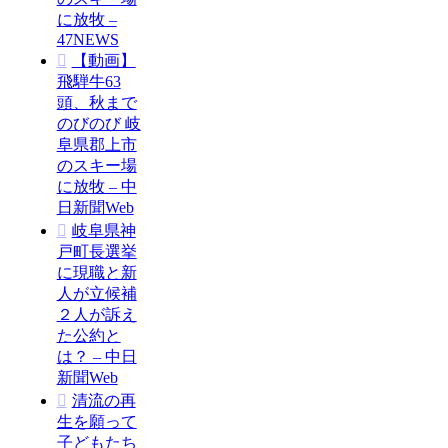
に放牧 –
47NEWS
【動画】
飛騨牛63
頭、秋まで
のびのび 岐
阜県郡上市
のスキー場
に放牧 – 中
日新聞Web
岐阜県神
戸町長選挙
に現職と新
人が立候補
２人が訴え
た公約と
は？ – 中日
新聞Web
清流の再
生を願って
子どもたち