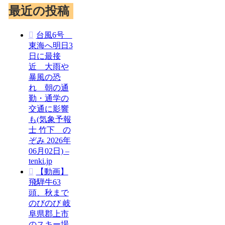
最近の投稿
台風6号
東海へ明日3
日に最接
近 大雨や
暴風の恐
れ 朝の通
勤・通学の
交通に影響
も(気象予報
士 竹下 の
ぞみ 2026年
06月02日) –
tenki.jp
【動画】
飛騨牛63
頭、秋まで
のびのび 岐
阜県郡上市
のスキー場