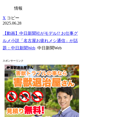
情報
X
コピー
2025.06.28
【動画】中日新聞社がモデル!? お仕事グ
ルメ小説「名古屋お疲れメシ通信」が話
題：中日新聞Web
中日新聞Web
スポンサーリンク