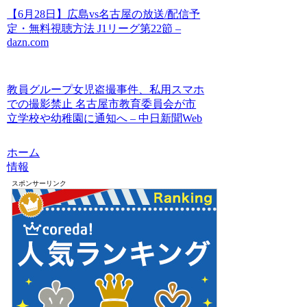
【6月28日】広島vs名古屋の放送/配信予
定・無料視聴方法 J1リーグ第22節 –
dazn.com
教員グループ女児盗撮事件、私用スマホ
での撮影禁止 名古屋市教育委員会が市
立学校や幼稚園に通知へ – 中日新聞Web
ホーム
情報
スポンサーリンク