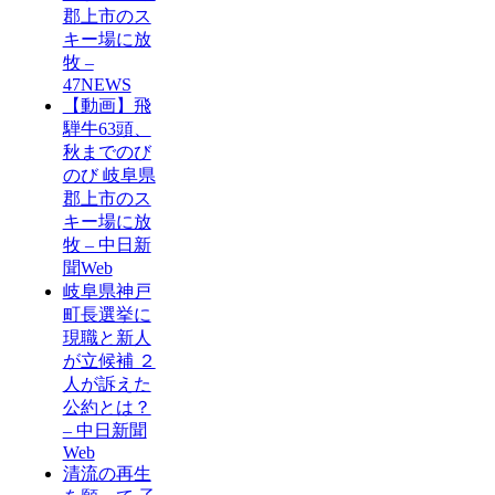
郡上市のス
キー場に放
牧 –
47NEWS
【動画】飛
騨牛63頭、
秋までのび
のび 岐阜県
郡上市のス
キー場に放
牧 – 中日新
聞Web
岐阜県神戸
町長選挙に
現職と新人
が立候補 ２
人が訴えた
公約とは？
– 中日新聞
Web
清流の再生