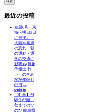
検索
最近の投稿
台風6号 東
海へ明日3日
に最接近
大雨や暴風
の恐れ 朝
の通勤・通
学の交通に
影響も(気象
予報士 竹
下 のぞみ
2026年06月
02日) –
tenki.jp
【動画】飛
騨牛63頭、
秋までのび
のび 岐阜県