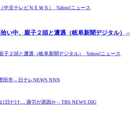
京テレビＮＥＷＳ） Yahoo!ニュース
拾い中、親子２頭と遭遇（岐阜新聞デジタル） –
子２頭と遭遇（岐阜新聞デジタル） Yahoo!ニュース
市 – 日テレNEWS NNN
け… 過労が原因か – TBS NEWS DIG