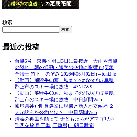
検索
検索
最近の投稿
台風6号 東海へ明日3日に最接近 大雨や暴風
の恐れ 朝の通勤・通学の交通に影響も(気象
予報士 竹下 のぞみ 2026年06月02日) – tenki.jp
【動画】飛騨牛63頭、秋までのびのび 岐阜県
郡上市のスキー場に放牧 – 47NEWS
【動画】飛騨牛63頭、秋までのびのび 岐阜県
郡上市のスキー場に放牧 – 中日新聞Web
岐阜県神戸町長選挙に現職と新人が立候補 ２
人が訴えた公約とは？ – 中日新聞Web
清流の再生を願って 子どもたちがアマゴ1万8
千匹を放流 三重 [三重県] – 朝日新聞