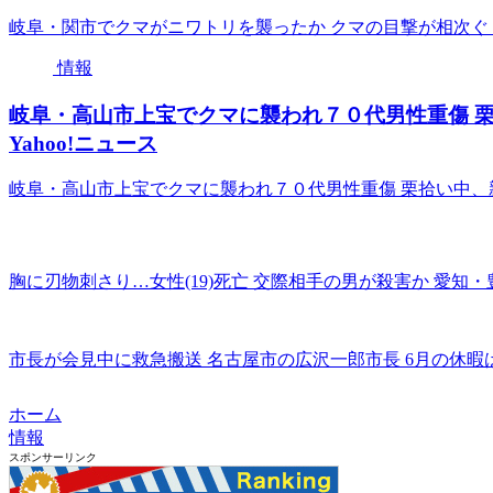
岐阜・関市でクマがニワトリを襲ったか クマの目撃が相次ぐ（中
情報
岐阜・高山市上宝でクマに襲われ７０代男性重傷 栗
Yahoo!ニュース
岐阜・高山市上宝でクマに襲われ７０代男性重傷 栗拾い中、親
胸に刃物刺さり…女性(19)死亡 交際相手の男が殺害か 愛知・豊田
市長が会見中に救急搬送 名古屋市の広沢一郎市長 6月の休暇は1日だ
ホーム
情報
スポンサーリンク