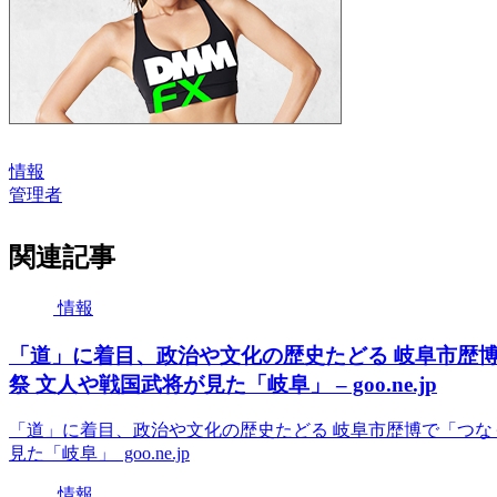
情報
管理者
関連記事
情報
「道」に着目、政治や文化の歴史たどる 岐阜市歴
祭 文人や戦国武将が見た「岐阜」 – goo.ne.jp
「道」に着目、政治や文化の歴史たどる 岐阜市歴博で「つな
見た「岐阜」 goo.ne.jp
情報