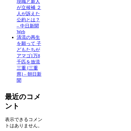
現職と新人
が立候補 ２
人が訴えた
公約とは？
– 中日新聞
Web
清流の再生
を願って 子
どもたちが
アマゴ1万8
千匹を放流
三重 [三重
県] – 朝日新
聞
最近のコメ
ント
表示できるコメン
トはありません。