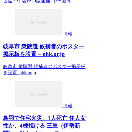
古屋・中署が29歳逮捕 中日新聞
情報
岐阜市 衆院選 候補者のポスター
掲示板を設置 – nhk.or.jp
岐阜市 衆院選 候補者のポスター掲示板
を設置 nhk.or.jp
情報
鳥羽で住宅火災、1人死亡 住人女
性か、4棟焼ける 三重（伊勢新