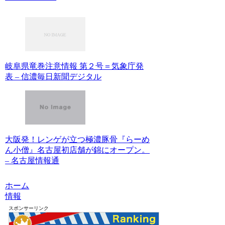
岐阜県竜巻注意情報 第２号＝気象庁発
表 – 信濃毎日新聞デジタル
大阪発！レンゲが立つ極濃豚骨『らーめ
ん小僧』名古屋初店舗が錦にオープン。
– 名古屋情報通
ホーム
情報
スポンサーリンク