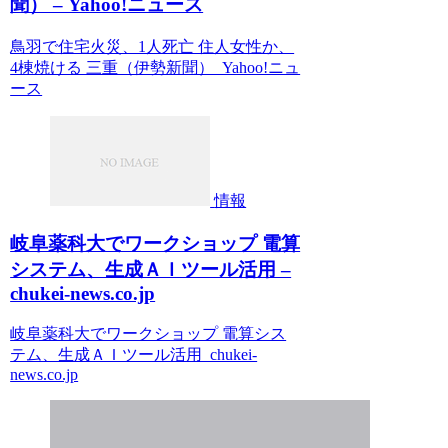
聞） – Yahoo!ニュース
鳥羽で住宅火災、1人死亡 住人女性か、
4棟焼ける 三重（伊勢新聞） Yahoo!ニュ
ース
情報
岐阜薬科大でワークショップ 電算
システム、生成ＡＩツール活用 –
chukei-news.co.jp
岐阜薬科大でワークショップ 電算シス
テム、生成ＡＩツール活用 chukei-
news.co.jp