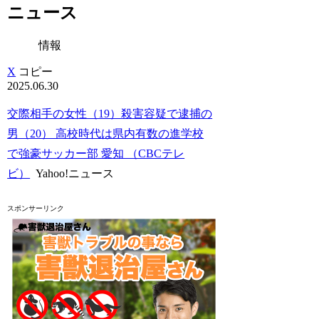
ニュース
情報
X
コピー
2025.06.30
交際相手の女性（19）殺害容疑で逮捕の
男（20） 高校時代は県内有数の進学校
で強豪サッカー部 愛知 （CBCテレ
ビ）
Yahoo!ニュース
スポンサーリンク