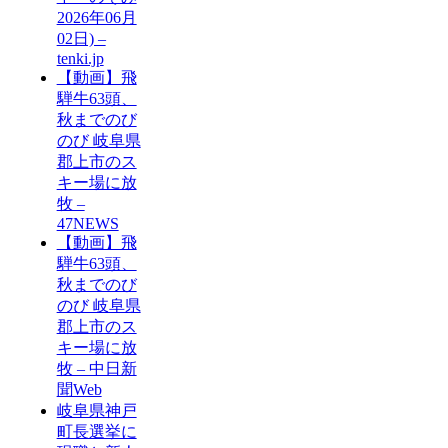
2026年06月
02日) –
tenki.jp
【動画】飛
騨牛63頭、
秋までのび
のび 岐阜県
郡上市のス
キー場に放
牧 –
47NEWS
【動画】飛
騨牛63頭、
秋までのび
のび 岐阜県
郡上市のス
キー場に放
牧 – 中日新
聞Web
岐阜県神戸
町長選挙に