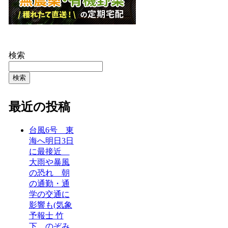
検索
検索
最近の投稿
台風6号 東
海へ明日3日
に最接近
大雨や暴風
の恐れ 朝
の通勤・通
学の交通に
影響も(気象
予報士 竹
下 のぞみ