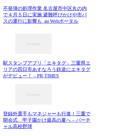
不発弾の処理作業 名古屋市中区丸の内
で４月５日に実施 避難呼びかけや市バ
スの運行に影響も au Webポータル
駅スタンプアプリ「エキタグ」三重県エ
リアの四日市あすなろう鉄道にエキタグ
がデビュー！ – PR TIMES
登録外選手もマネジャーも行進！三重で
開会式、甲子園かけ最高の夏へ – バーチ
ャル高校野球