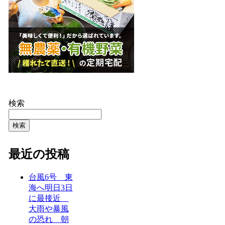
検索
検索
最近の投稿
台風6号 東
海へ明日3日
に最接近
大雨や暴風
の恐れ 朝