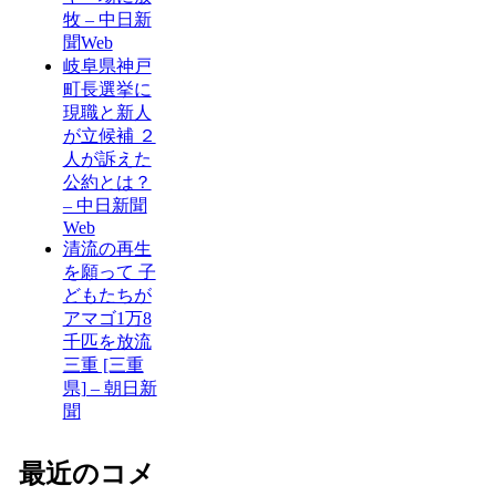
牧 – 中日新
聞Web
岐阜県神戸
町長選挙に
現職と新人
が立候補 ２
人が訴えた
公約とは？
– 中日新聞
Web
清流の再生
を願って 子
どもたちが
アマゴ1万8
千匹を放流
三重 [三重
県] – 朝日新
聞
最近のコメ