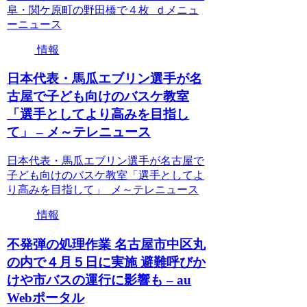
阜・関ケ原町の野田橋で４枚 ｄメニュ
ーニュース
情報
日本代表・馬瓜エブリン選手が名
古屋で子ども向けのバスケ教室
「選手としてより高みを目指し
て」 – メ～テレニュース
日本代表・馬瓜エブリン選手が名古屋で
子ども向けのバスケ教室「選手としてよ
り高みを目指して」 メ～テレニュース
情報
不発弾の処理作業 名古屋市中区丸
の内で４月５日に実施 避難呼びか
けや市バスの運行に影響も – au
Webポータル