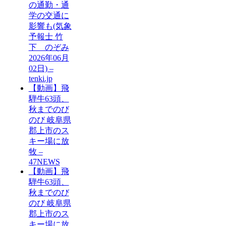
の通勤・通
学の交通に
影響も(気象
予報士 竹
下 のぞみ
2026年06月
02日) –
tenki.jp
【動画】飛
騨牛63頭、
秋までのび
のび 岐阜県
郡上市のス
キー場に放
牧 –
47NEWS
【動画】飛
騨牛63頭、
秋までのび
のび 岐阜県
郡上市のス
キー場に放