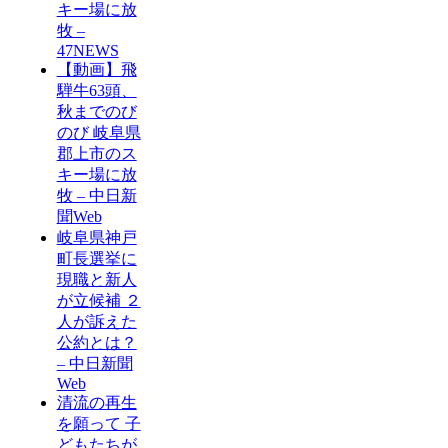
キー場に放
牧 –
47NEWS
【動画】飛
騨牛63頭、
秋までのび
のび 岐阜県
郡上市のス
キー場に放
牧 – 中日新
聞Web
岐阜県神戸
町長選挙に
現職と新人
が立候補 ２
人が訴えた
公約とは？
– 中日新聞
Web
清流の再生
を願って 子
どもたちが