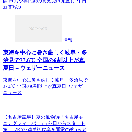
開 市民や専門家の意見受け見直し 中日
新聞Web
情報
東海を中心に暑さ厳しく岐阜・多
治見で37.6℃ 全国の6割以上が真
夏日 – ウェザーニュース
東海を中心に暑さ厳しく岐阜・多治見で
37.6℃ 全国の6割以上が真夏日 ウェザー
ニュース
【名古屋競馬】夏の風物詩「名古屋モー
ニングフィーバー」が7日からスタート
第1、2Rで3連単払戻率を通常の約5％ア