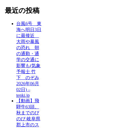
最近の投稿
台風6号 東
海へ明日3日
に最接近
大雨や暴風
の恐れ 朝
の通勤・通
学の交通に
影響も(気象
予報士 竹
下 のぞみ
2026年06月
02日) –
tenki.jp
【動画】飛
騨牛63頭、
秋までのび
のび 岐阜県
郡上市のス