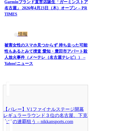
Garminブランド直営店誕生「ガーミンストア
名古屋」 2026年4月23日（木）オープン – PR
TIMES
情報
被害女性のスマホ見つからず 持ち去った可能
性もあるとみて捜査 愛知・豊田市アパート殺
人放火事件（メ〜テレ（名古屋テレビ）） –
Yahoo!ニュース
【バレー】V1ファイナルステージ開幕
レギュラーラウンド３位の名古屋、下克
上での連覇狙う – nikkansports.com