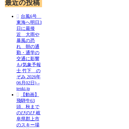
最近の投稿
台風6号
東海へ明日3
日に最接
近 大雨や
暴風の恐
れ 朝の通
勤・通学の
交通に影響
も(気象予報
士 竹下 の
ぞみ 2026年
06月02日) –
tenki.jp
【動画】
飛騨牛63
頭、秋まで
のびのび 岐
阜県郡上市
のスキー場