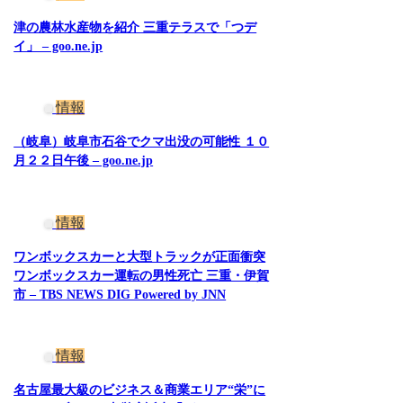
津の農林水産物を紹介 三重テラスで「つデ
イ」 – goo.ne.jp
情報
（岐阜）岐阜市石谷でクマ出没の可能性 １０
月２２日午後 – goo.ne.jp
情報
ワンボックスカーと大型トラックが正面衝突
ワンボックスカー運転の男性死亡 三重・伊賀
市 – TBS NEWS DIG Powered by JNN
情報
名古屋最大級のビジネス＆商業エリア“栄”に