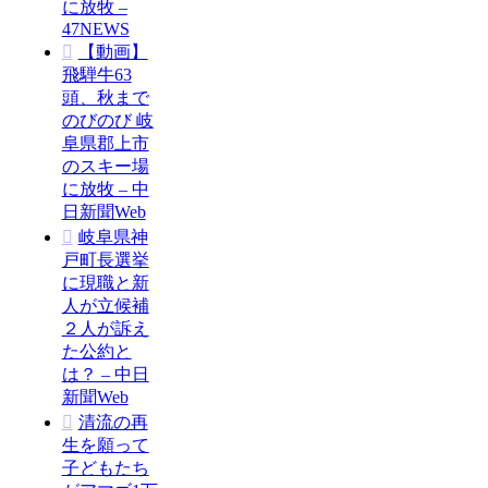
に放牧 –
47NEWS
【動画】
飛騨牛63
頭、秋まで
のびのび 岐
阜県郡上市
のスキー場
に放牧 – 中
日新聞Web
岐阜県神
戸町長選挙
に現職と新
人が立候補
２人が訴え
た公約と
は？ – 中日
新聞Web
清流の再
生を願って
子どもたち