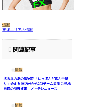
情報
東海エリアの情報
関連記事
情報
名古屋の夏の風物詩 「にっぽんど真ん中祭
り」始まる 国内外から202チーム参加 ご当地
自慢の演舞披露 – メ～テレニュース
情報