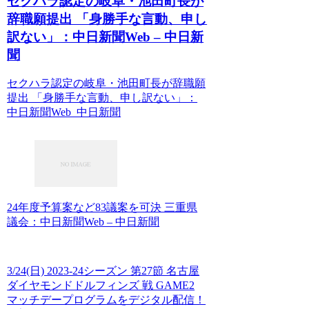
セクハラ認定の岐阜・池田町長が
辞職願提出 「身勝手な言動、申し
訳ない」：中日新聞Web – 中日新
聞
セクハラ認定の岐阜・池田町長が辞職願
提出 「身勝手な言動、申し訳ない」：
中日新聞Web 中日新聞
24年度予算案など83議案を可決 三重県
議会：中日新聞Web – 中日新聞
3/24(日) 2023-24シーズン 第27節 名古屋
ダイヤモンドドルフィンズ 戦 GAME2
マッチデープログラムをデジタル配信！