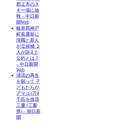
郡上市のス
キー場に放
牧 – 中日新
聞Web
岐阜県神戸
町長選挙に
現職と新人
が立候補 ２
人が訴えた
公約とは？
– 中日新聞
Web
清流の再生
を願って 子
どもたちが
アマゴ1万8
千匹を放流
三重 [三重
県] – 朝日新
聞