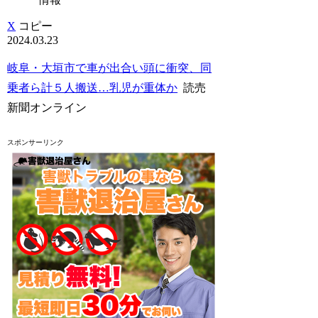
X
コピー
2024.03.23
岐阜・大垣市で車が出合い頭に衝突、同
乗者ら計５人搬送…乳児が重体か
読売
新聞オンライン
スポンサーリンク