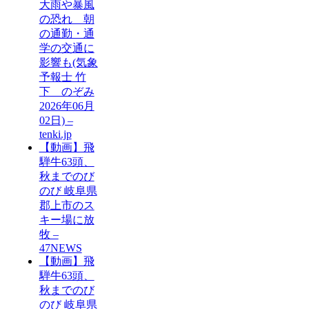
大雨や暴風
の恐れ 朝
の通勤・通
学の交通に
影響も(気象
予報士 竹
下 のぞみ
2026年06月
02日) –
tenki.jp
【動画】飛
騨牛63頭、
秋までのび
のび 岐阜県
郡上市のス
キー場に放
牧 –
47NEWS
【動画】飛
騨牛63頭、
秋までのび
のび 岐阜県