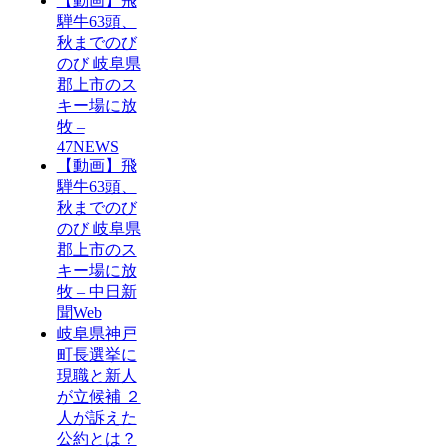
【動画】飛
騨牛63頭、
秋までのび
のび 岐阜県
郡上市のス
キー場に放
牧 –
47NEWS
【動画】飛
騨牛63頭、
秋までのび
のび 岐阜県
郡上市のス
キー場に放
牧 – 中日新
聞Web
岐阜県神戸
町長選挙に
現職と新人
が立候補 ２
人が訴えた
公約とは？