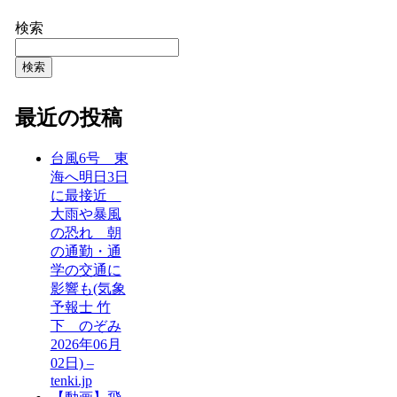
検索
検索
最近の投稿
台風6号 東
海へ明日3日
に最接近
大雨や暴風
の恐れ 朝
の通勤・通
学の交通に
影響も(気象
予報士 竹
下 のぞみ
2026年06月
02日) –
tenki.jp