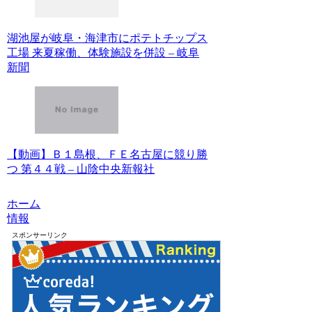
湖池屋が岐阜・海津市にポテトチップス
工場 来夏稼働、体験施設を併設 – 岐阜
新聞
【動画】Ｂ１島根、ＦＥ名古屋に競り勝
つ 第４４戦 – 山陰中央新報社
ホーム
情報
スポンサーリンク