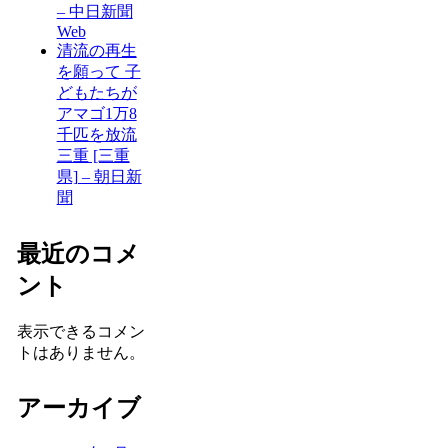
– 中日新聞
Web
清流の再生
を願って 子
どもたちが
アマゴ1万8
千匹を放流
三重 [三重
県] – 朝日新
聞
最近のコメ
ント
表示できるコメン
トはありません。
アーカイブ