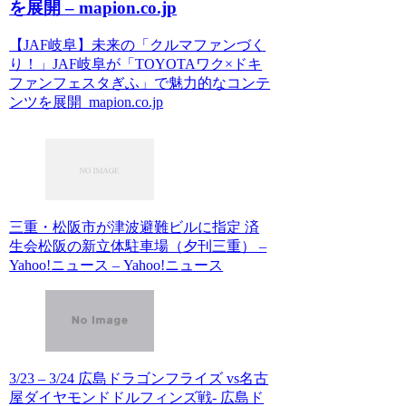
を展開 – mapion.co.jp
【JAF岐阜】未来の「クルマファンづく
り！」JAF岐阜が「TOYOTAワク×ドキ
ファンフェスタぎふ」で魅力的なコンテ
ンツを展開 mapion.co.jp
三重・松阪市が津波避難ビルに指定 済
生会松阪の新立体駐車場（夕刊三重） –
Yahoo!ニュース – Yahoo!ニュース
3/23 – 3/24 広島ドラゴンフライズ vs名古
屋ダイヤモンドドルフィンズ戦- 広島ド