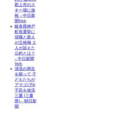
郡上市のス
キー場に放
牧 – 中日新
聞Web
岐阜県神戸
町長選挙に
現職と新人
が立候補 ２
人が訴えた
公約とは？
– 中日新聞
Web
清流の再生
を願って 子
どもたちが
アマゴ1万8
千匹を放流
三重 [三重
県] – 朝日新
聞