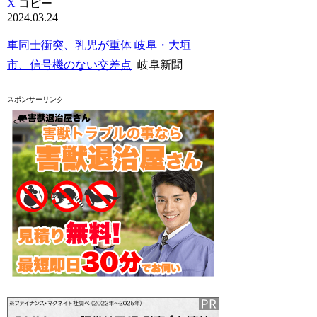
X
コピー
2024.03.24
車同士衝突、乳児が重体 岐阜・大垣
市、信号機のない交差点
岐阜新聞
スポンサーリンク