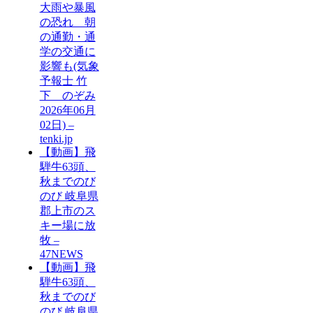
大雨や暴風
の恐れ 朝
の通勤・通
学の交通に
影響も(気象
予報士 竹
下 のぞみ
2026年06月
02日) –
tenki.jp
【動画】飛
騨牛63頭、
秋までのび
のび 岐阜県
郡上市のス
キー場に放
牧 –
47NEWS
【動画】飛
騨牛63頭、
秋までのび
のび 岐阜県