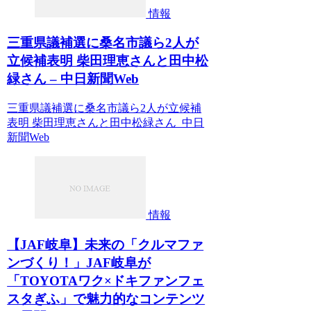
情報
三重県議補選に桑名市議ら2人が
立候補表明 柴田理恵さんと田中松
緑さん – 中日新聞Web
三重県議補選に桑名市議ら2人が立候補
表明 柴田理恵さんと田中松緑さん 中日
新聞Web
情報
【JAF岐阜】未来の「クルマファ
ンづくり！」JAF岐阜が
「TOYOTAワク×ドキファンフェ
スタぎふ」で魅力的なコンテンツ