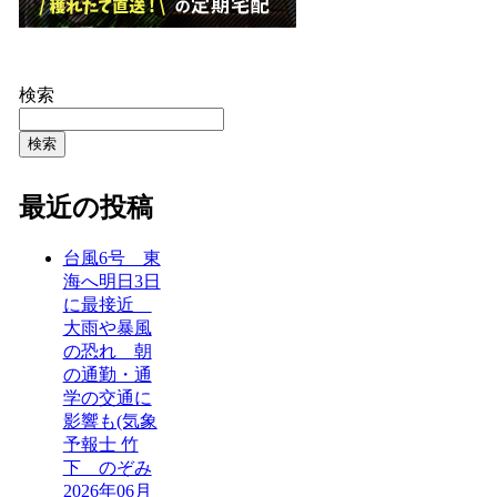
検索
検索
最近の投稿
台風6号 東
海へ明日3日
に最接近
大雨や暴風
の恐れ 朝
の通勤・通
学の交通に
影響も(気象
予報士 竹
下 のぞみ
2026年06月