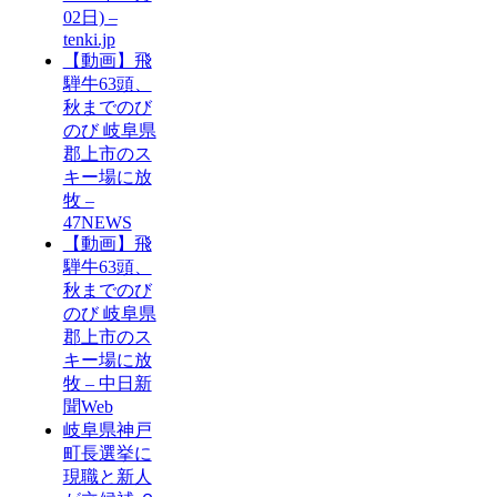
02日) –
tenki.jp
【動画】飛
騨牛63頭、
秋までのび
のび 岐阜県
郡上市のス
キー場に放
牧 –
47NEWS
【動画】飛
騨牛63頭、
秋までのび
のび 岐阜県
郡上市のス
キー場に放
牧 – 中日新
聞Web
岐阜県神戸
町長選挙に
現職と新人