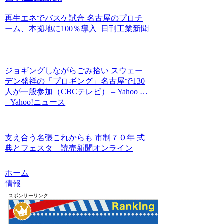
再生エネでバスケ試合 名古屋のプロチ
ーム、本拠地に100％導入 日刊工業新聞
ジョギングしながらごみ拾い スウェー
デン発祥の「プロギング」名古屋で130
人が一般参加（CBCテレビ） – Yahoo …
– Yahoo!ニュース
支え合う名張これからも 市制７０年 式
典とフェスタ – 読売新聞オンライン
ホーム
情報
スポンサーリンク