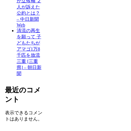
が立候補 ２
人が訴えた
公約とは？
– 中日新聞
Web
清流の再生
を願って 子
どもたちが
アマゴ1万8
千匹を放流
三重 [三重
県] – 朝日新
聞
最近のコメ
ント
表示できるコメン
トはありません。