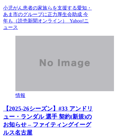
小児がん患者の家族らを支援する愛知・
あま市のグループに正力厚生会助成 今
年も（読売新聞オンライン） Yahoo!ニ
ュース
情報
【2025-26シーズン】#33 アンドリ
ュー・ランダル 選手 契約(新規)の
お知らせ – ファイティングイーグ
ルス名古屋