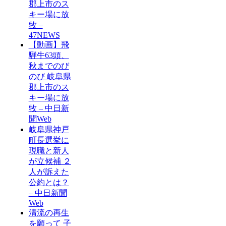
郡上市のス
キー場に放
牧 –
47NEWS
【動画】飛
騨牛63頭、
秋までのび
のび 岐阜県
郡上市のス
キー場に放
牧 – 中日新
聞Web
岐阜県神戸
町長選挙に
現職と新人
が立候補 ２
人が訴えた
公約とは？
– 中日新聞
Web
清流の再生
を願って 子