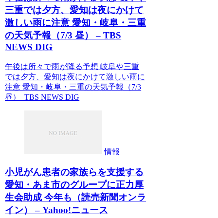
三重では夕方、愛知は夜にかけて
激しい雨に注意 愛知・岐阜・三重
の天気予報（7/3 昼） – TBS
NEWS DIG
午後は所々で雨が降る予想 岐阜や三重
では夕方、愛知は夜にかけて激しい雨に
注意 愛知・岐阜・三重の天気予報（7/3
昼） TBS NEWS DIG
情報
小児がん患者の家族らを支援する
愛知・あま市のグループに正力厚
生会助成 今年も（読売新聞オンラ
イン） – Yahoo!ニュース