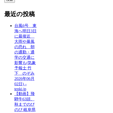
最近の投稿
台風6号 東
海へ明日3日
に最接近
大雨や暴風
の恐れ 朝
の通勤・通
学の交通に
影響も(気象
予報士 竹
下 のぞみ
2026年06月
02日) –
tenki.jp
【動画】飛
騨牛63頭、
秋までのび
のび 岐阜県