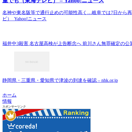
重でも（東海テレビ） – Yahoo!ニュース
名神や東名阪等で通行止めの可能性高く…岐阜では7日から再び
ビ） Yahoo!ニュース
福井中3殺害 名古屋高検が上告断念へ 前川さん無罪確定の公算大 
静岡県・三重県・愛知県で津波の到達を確認 – nhk.or.jp
ホーム
情報
スポンサーリンク