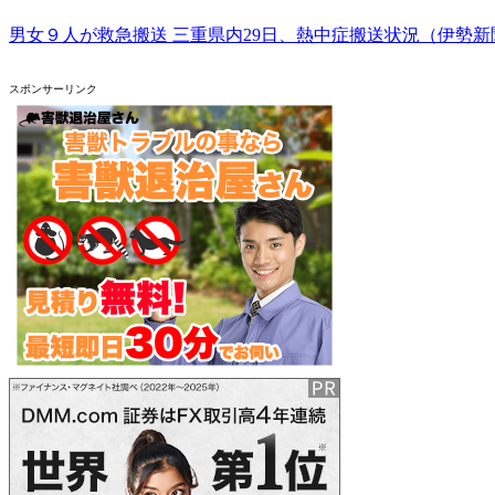
男女９人が救急搬送 三重県内29日、熱中症搬送状況（伊勢新
スポンサーリンク