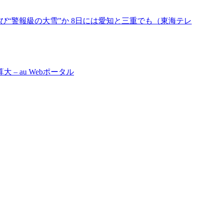
“警報級の大雪”か 8日には愛知と三重でも（東海テレ
– au Webポータル