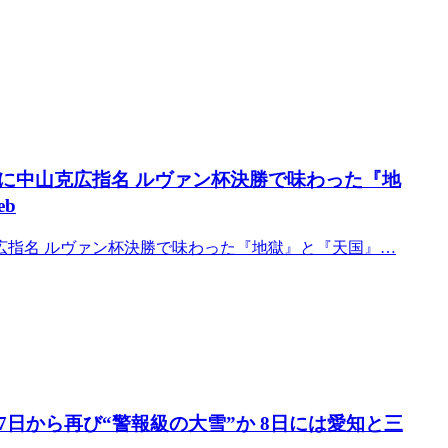
に中山克広指名 ルヴァン杯決勝で味わった『地
b
広指名 ルヴァン杯決勝で味わった『地獄』と『天国』…
日から再び“警報級の大雪”か 8日には愛知と三