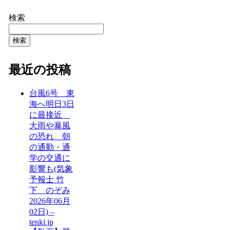
検索
検索
最近の投稿
台風6号 東
海へ明日3日
に最接近
大雨や暴風
の恐れ 朝
の通勤・通
学の交通に
影響も(気象
予報士 竹
下 のぞみ
2026年06月
02日) –
tenki.jp