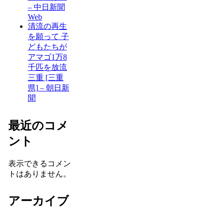
– 中日新聞
Web
清流の再生
を願って 子
どもたちが
アマゴ1万8
千匹を放流
三重 [三重
県] – 朝日新
聞
最近のコメ
ント
表示できるコメン
トはありません。
アーカイブ