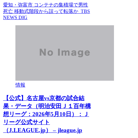
愛知・弥富市 コンテナの集積場で男性
死亡 移動式階段から誤って転落か TBS
NEWS DIG
情報
【公式】名古屋vs京都の試合結
果・データ（明治安田Ｊ１百年構
想リーグ：2026年5月10日）：Ｊ
リーグ公式サイト
（J.LEAGUE.jp） – jleague.jp