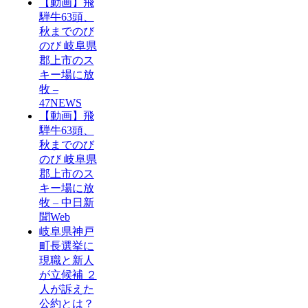
【動画】飛
騨牛63頭、
秋までのび
のび 岐阜県
郡上市のス
キー場に放
牧 –
47NEWS
【動画】飛
騨牛63頭、
秋までのび
のび 岐阜県
郡上市のス
キー場に放
牧 – 中日新
聞Web
岐阜県神戸
町長選挙に
現職と新人
が立候補 ２
人が訴えた
公約とは？