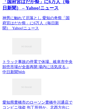
「国府宮はだか祭」に6万人（毎
日新聞） – Yahoo!ニュース
神男に触れて厄落とし 愛知の奇祭「国
府宮はだか祭」に6万人（毎日新
聞） Yahoo!ニュース
トラック事故の停電で休場、岐阜市中央
卸売市場が全面再開 場内に活気戻る –
中日新聞Web
愛知県豊橋市のローソン豊橋牛川通店で
コンビニ強盗 包丁所持か、北西方向に