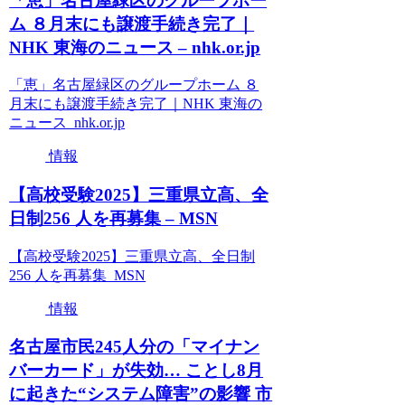
「恵」名古屋緑区のグループホー
ム ８月末にも譲渡手続き完了｜
NHK 東海のニュース – nhk.or.jp
「恵」名古屋緑区のグループホーム ８
月末にも譲渡手続き完了｜NHK 東海の
ニュース nhk.or.jp
情報
【高校受験2025】三重県立高、全
日制256 人を再募集 – MSN
【高校受験2025】三重県立高、全日制
256 人を再募集 MSN
情報
名古屋市民245人分の「マイナン
バーカード」が失効… ことし8月
に起きた“システム障害”の影響 市