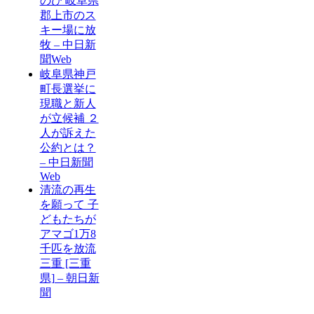
のび 岐阜県
郡上市のス
キー場に放
牧 – 中日新
聞Web
岐阜県神戸
町長選挙に
現職と新人
が立候補 ２
人が訴えた
公約とは？
– 中日新聞
Web
清流の再生
を願って 子
どもたちが
アマゴ1万8
千匹を放流
三重 [三重
県] – 朝日新
聞