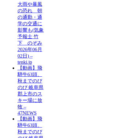
大雨や暴風
の恐れ 朝
の通勤・通
学の交通に
影響も(気象
予報士 竹
下 のぞみ
2026年06月
02日) –
tenki.jp
【動画】飛
騨牛63頭、
秋までのび
のび 岐阜県
郡上市のス
キー場に放
牧 –
47NEWS
【動画】飛
騨牛63頭、
秋までのび