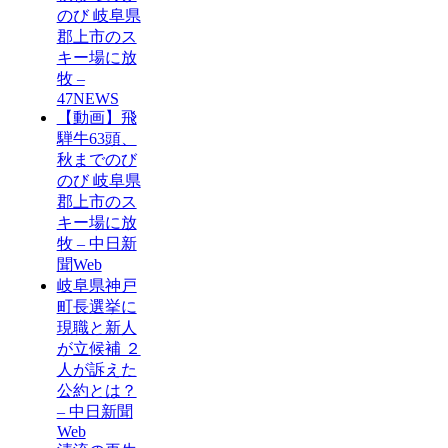
のび 岐阜県
郡上市のス
キー場に放
牧 –
47NEWS
【動画】飛
騨牛63頭、
秋までのび
のび 岐阜県
郡上市のス
キー場に放
牧 – 中日新
聞Web
岐阜県神戸
町長選挙に
現職と新人
が立候補 ２
人が訴えた
公約とは？
– 中日新聞
Web