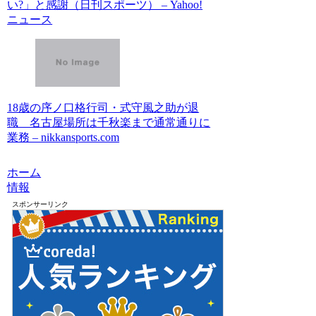
い?」と感謝（日刊スポーツ） – Yahoo!
ニュース
18歳の序ノ口格行司・式守風之助が退
職 名古屋場所は千秋楽まで通常通りに
業務 – nikkansports.com
ホーム
情報
スポンサーリンク