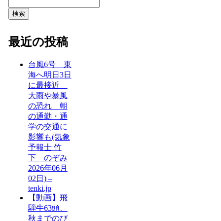
検索
最近の投稿
台風6号 東
海へ明日3日
に最接近
大雨や暴風
の恐れ 朝
の通勤・通
学の交通に
影響も(気象
予報士 竹
下 のぞみ
2026年06月
02日) –
tenki.jp
【動画】飛
騨牛63頭、
秋までのび