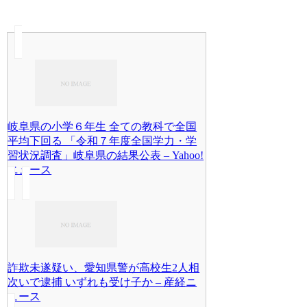
岐阜県の小学６年生 全ての教科で全国
平均下回る 「令和７年度全国学力・学
習状況調査」岐阜県の結果公表 – Yahoo!
ニュース
詐欺未遂疑い、愛知県警が高校生2人相
次いで逮捕 いずれも受け子か – 産経ニ
ュース