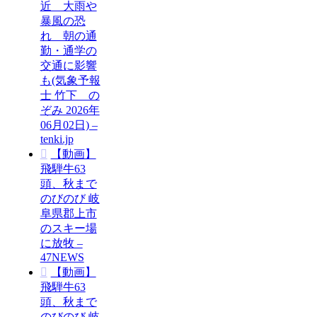
近 大雨や
暴風の恐
れ 朝の通
勤・通学の
交通に影響
も(気象予報
士 竹下 の
ぞみ 2026年
06月02日) –
tenki.jp
【動画】
飛騨牛63
頭、秋まで
のびのび 岐
阜県郡上市
のスキー場
に放牧 –
47NEWS
【動画】
飛騨牛63
頭、秋まで
のびのび 岐