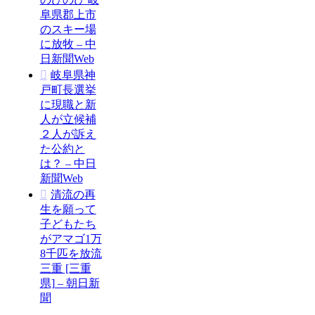
阜県郡上市
のスキー場
に放牧 – 中
日新聞Web
岐阜県神
戸町長選挙
に現職と新
人が立候補
２人が訴え
た公約と
は？ – 中日
新聞Web
清流の再
生を願って
子どもたち
がアマゴ1万
8千匹を放流
三重 [三重
県] – 朝日新
聞