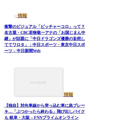
情報
衝撃のビジュアル「ピッチャーコロ」って？
名古屋・CBC若狭敬一アナの「お国じまん中
継」が話題に「中日ドラゴンズ優勝の妄想し
ててワロタ」：中日スポーツ・東京中日スポ
ーツ – 中日新聞Web
情報
【独自】対向車線から突っ込む車に急ブレー
キ…「ぶつかったら終わる」飛び出しバイク
も 岐阜・大阪 – FNNプライムオンライン