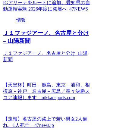
IGアリーナをルートに追加、愛知県の自
動運転実験 2026年度に発展へ 47NEWS
情報
Ｊ１ファジアーノ、名古屋と分け
– 山陽新聞
Ｊ１ファジアーノ、名古屋と分け 山陽
新聞
【天皇杯】町田－鹿島、東京－浦和、相
模原－神戸、名古屋－広島／準々決勝ス
コア速報します – nikkansports.com
【速報】名古屋の路上で若い男女2人倒
れ、1人死亡 – 47news.jp