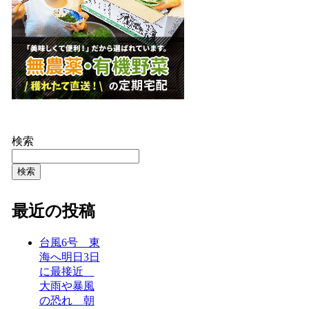
検索
検索
最近の投稿
台風6号 東
海へ明日3日
に最接近
大雨や暴風
の恐れ 朝