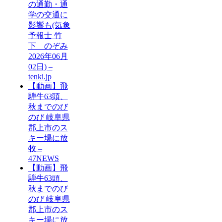
の通勤・通
学の交通に
影響も(気象
予報士 竹
下 のぞみ
2026年06月
02日) –
tenki.jp
【動画】飛
騨牛63頭、
秋までのび
のび 岐阜県
郡上市のス
キー場に放
牧 –
47NEWS
【動画】飛
騨牛63頭、
秋までのび
のび 岐阜県
郡上市のス
キー場に放