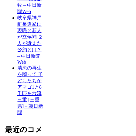
牧 – 中日新
聞Web
岐阜県神戸
町長選挙に
現職と新人
が立候補 ２
人が訴えた
公約とは？
– 中日新聞
Web
清流の再生
を願って 子
どもたちが
アマゴ1万8
千匹を放流
三重 [三重
県] – 朝日新
聞
最近のコメ