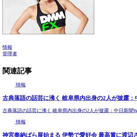
情報
管理者
関連記事
情報
古典落語の話芸に沸く 岐阜県内出身の2人が披露：中日
古典落語の話芸に沸く 岐阜県内出身の2人が披露：中日新聞W
情報
神宮奉納ばら展始まる 伊勢で愛好会 最高賞に渡辺さん 