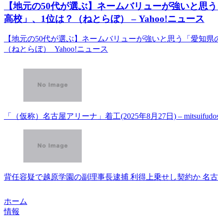
【地元の50代が選ぶ】ネームバリューが強いと思う
高校」、1位は？（ねとらぼ） – Yahoo!ニュース
【地元の50代が選ぶ】ネームバリューが強いと思う「愛知県
（ねとらぼ） Yahoo!ニュース
「（仮称）名古屋アリーナ」着工(2025年8月27日) – mitsuifudosan
背任容疑で越原学園の副理事長逮捕 利得上乗せし契約か 名古屋地
ホーム
情報