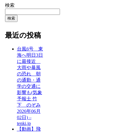
検索
検索
最近の投稿
台風6号 東
海へ明日3日
に最接近
大雨や暴風
の恐れ 朝
の通勤・通
学の交通に
影響も(気象
予報士 竹
下 のぞみ
2026年06月
02日) –
tenki.jp
【動画】飛