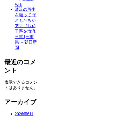
Web
清流の再生
を願って 子
どもたちが
アマゴ1万8
千匹を放流
三重 [三重
県] – 朝日新
聞
最近のコメ
ント
表示できるコメン
トはありません。
アーカイブ
2026年6月