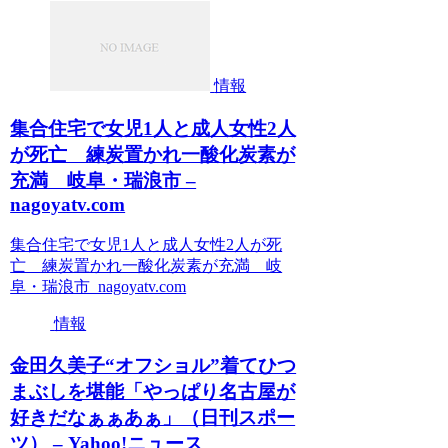
情報
集合住宅で女児1人と成人女性2人
が死亡 練炭置かれ一酸化炭素が
充満 岐阜・瑞浪市 –
nagoyatv.com
集合住宅で女児1人と成人女性2人が死
亡 練炭置かれ一酸化炭素が充満 岐
阜・瑞浪市 nagoyatv.com
情報
金田久美子“オフショル”着てひつ
まぶしを堪能「やっぱり名古屋が
好きだなぁぁあぁ」（日刊スポー
ツ） – Yahoo!ニュース