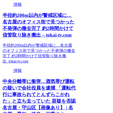
情報
半径約200m以内が警戒区域に…
名古屋のオフィス街で見つかった
不発弾の撤去完了 約2時間かけて
信管取り除き搬出 – tokai-tv.com
半径約200m以内が警戒区域に…名古屋
のオフィス街で見つかった不発弾の撤去
完了 約2時間かけて信管取り除き搬
出 tokai-tv.com
情報
中央分離帯に衝突…酒気帯び運転
の疑いで会社役員を逮捕 「運転代
行に事故られてとんずらこかれ
た」と立ち去っていた 容疑を否認
名古屋・守山区【画像あり】 | 名