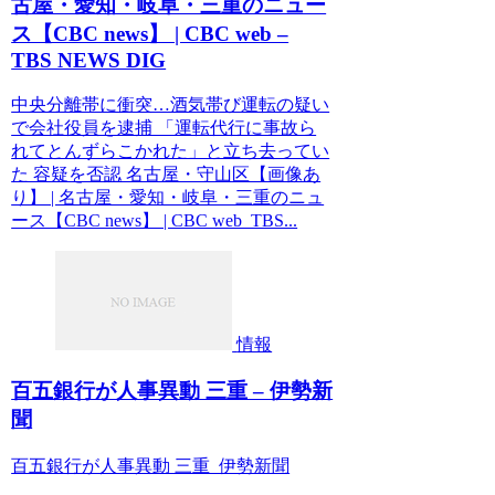
古屋・愛知・岐阜・三重のニュー
ス【CBC news】 | CBC web –
TBS NEWS DIG
中央分離帯に衝突…酒気帯び運転の疑い
で会社役員を逮捕 「運転代行に事故ら
れてとんずらこかれた」と立ち去ってい
た 容疑を否認 名古屋・守山区【画像あ
り】 | 名古屋・愛知・岐阜・三重のニュ
ース【CBC news】 | CBC web TBS...
情報
百五銀行が人事異動 三重 – 伊勢新
聞
百五銀行が人事異動 三重 伊勢新聞