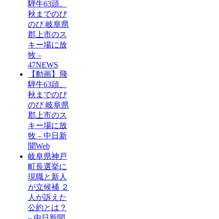
騨牛63頭、
秋までのび
のび 岐阜県
郡上市のス
キー場に放
牧 –
47NEWS
【動画】飛
騨牛63頭、
秋までのび
のび 岐阜県
郡上市のス
キー場に放
牧 – 中日新
聞Web
岐阜県神戸
町長選挙に
現職と新人
が立候補 ２
人が訴えた
公約とは？
– 中日新聞