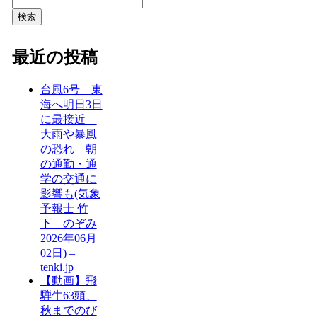
検索
最近の投稿
台風6号 東
海へ明日3日
に最接近
大雨や暴風
の恐れ 朝
の通勤・通
学の交通に
影響も(気象
予報士 竹
下 のぞみ
2026年06月
02日) –
tenki.jp
【動画】飛
騨牛63頭、
秋までのび