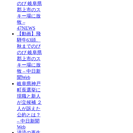
のび 岐阜県
郡上市のス
キー場に放
牧 –
47NEWS
【動画】飛
騨牛63頭、
秋までのび
のび 岐阜県
郡上市のス
キー場に放
牧 – 中日新
聞Web
岐阜県神戸
町長選挙に
現職と新人
が立候補 ２
人が訴えた
公約とは？
– 中日新聞
Web
清流の再生