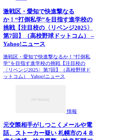
激戦区・愛知で快進撃なる
か！“打倒私学”を目指す進学校の
挑戦【注目校の〈リベンジ2025〉
第7回】（高校野球ドットコム） –
Yahoo!ニュース
激戦区・愛知で快進撃なるか！“打倒私
学”を目指す進学校の挑戦【注目校の
〈リベンジ2025〉第7回】（高校野球ド
ットコム） Yahoo!ニュース
情報
元交際相手がしつこくメールや電
話、ストーカー疑い 札幌市の４８