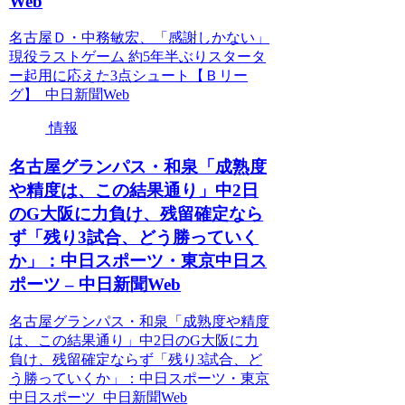
Web
名古屋Ｄ・中務敏宏、「感謝しかない」
現役ラストゲーム 約5年半ぶりスタータ
ー起用に応えた3点シュート【Ｂリー
グ】 中日新聞Web
情報
名古屋グランパス・和泉「成熟度
や精度は、この結果通り」中2日
のG大阪に力負け、残留確定なら
ず「残り3試合、どう勝っていく
か」：中日スポーツ・東京中日ス
ポーツ – 中日新聞Web
名古屋グランパス・和泉「成熟度や精度
は、この結果通り」中2日のG大阪に力
負け、残留確定ならず「残り3試合、ど
う勝っていくか」：中日スポーツ・東京
中日スポーツ 中日新聞Web