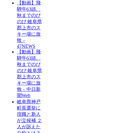
【動画】飛
騨牛63頭、
秋までのび
のび 岐阜県
郡上市のス
キー場に放
牧 –
47NEWS
【動画】飛
騨牛63頭、
秋までのび
のび 岐阜県
郡上市のス
キー場に放
牧 – 中日新
聞Web
岐阜県神戸
町長選挙に
現職と新人
が立候補 ２
人が訴えた
公約とは？