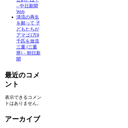
– 中日新聞
Web
清流の再生
を願って 子
どもたちが
アマゴ1万8
千匹を放流
三重 [三重
県] – 朝日新
聞
最近のコメ
ント
表示できるコメン
トはありません。
アーカイブ