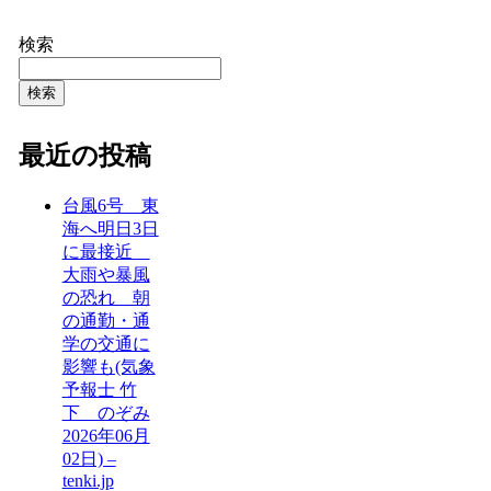
検索
検索
最近の投稿
台風6号 東
海へ明日3日
に最接近
大雨や暴風
の恐れ 朝
の通勤・通
学の交通に
影響も(気象
予報士 竹
下 のぞみ
2026年06月
02日) –
tenki.jp