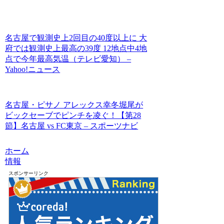
名古屋で観測史上2回目の40度以上に 大
府では観測史上最高の39度 12地点中4地
点で今年最高気温（テレビ愛知） –
Yahoo!ニュース
名古屋・ピサノ アレックス幸冬堀尾が
ビックセーブでピンチを凌ぐ！【第28
節】名古屋 vs FC東京 – スポーツナビ
ホーム
情報
スポンサーリンク