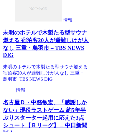
情報
未明のホテルで木製たる型サウナ
燃える 宿泊客20人が避難しけが人
なし 三重・鳥羽市 – TBS NEWS
DIG
未明のホテルで木製たる型サウナ燃える
宿泊客20人が避難しけが人なし 三重・
鳥羽市 TBS NEWS DIG
情報
名古屋Ｄ・中務敏宏、「感謝しか
ない」現役ラストゲーム 約5年半
ぶりスターター起用に応えた3点
シュート【Ｂリーグ】 – 中日新聞