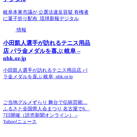
岐阜本巣市議が 公選法違反容疑 有権者
に菓子折り配布 琉球新報デジタル
情報
小田凱人選手が訪れるテニス用品
店 パラ金メダルを喜ぶ 岐阜 –
nhk.or.jp
小田凱人選手が訪れるテニス用品店 パ
ラ金メダルを喜ぶ 岐阜 nhk.or.jp
ご当地グルメずらり 舞台で伝統芸能…
ふるさと全国県人会まつり 名古屋で6、
7日開催（読売新聞オンライン） –
Yahoo!ニュース