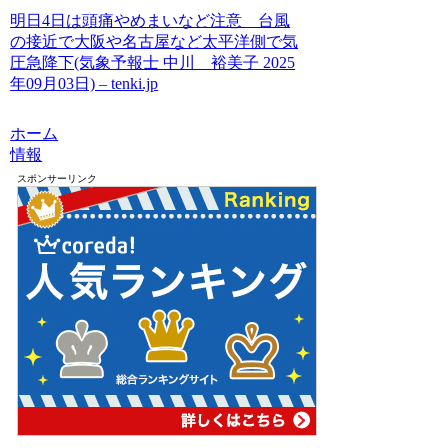
明日4日は頭痛やめまいなど注意 台風
の接近で大阪や名古屋など太平洋側で気
圧急降下(気象予報士 中川 裕美子 2025
年09月03日) – tenki.jp
ホーム
情報
スポンサーリンク