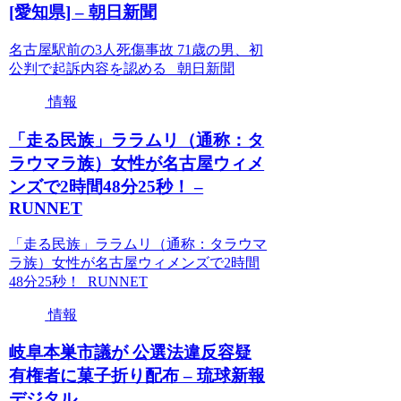
[愛知県] – 朝日新聞
名古屋駅前の3人死傷事故 71歳の男、初
公判で起訴内容を認める 朝日新聞
情報
「走る民族」ララムリ（通称：タ
ラウマラ族）女性が名古屋ウィメ
ンズで2時間48分25秒！ –
RUNNET
「走る民族」ララムリ（通称：タラウマ
ラ族）女性が名古屋ウィメンズで2時間
48分25秒！ RUNNET
情報
岐阜本巣市議が 公選法違反容疑
有権者に菓子折り配布 – 琉球新報
デジタル