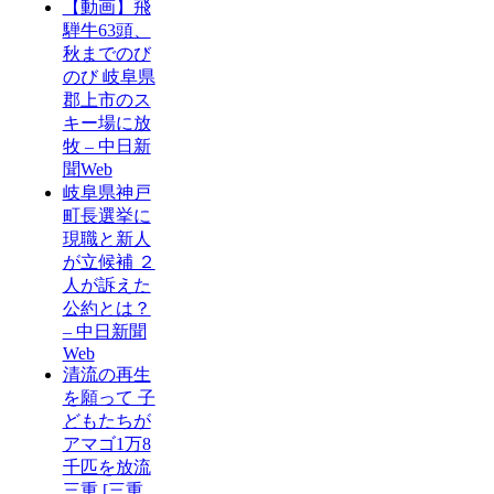
【動画】飛
騨牛63頭、
秋までのび
のび 岐阜県
郡上市のス
キー場に放
牧 – 中日新
聞Web
岐阜県神戸
町長選挙に
現職と新人
が立候補 ２
人が訴えた
公約とは？
– 中日新聞
Web
清流の再生
を願って 子
どもたちが
アマゴ1万8
千匹を放流
三重 [三重