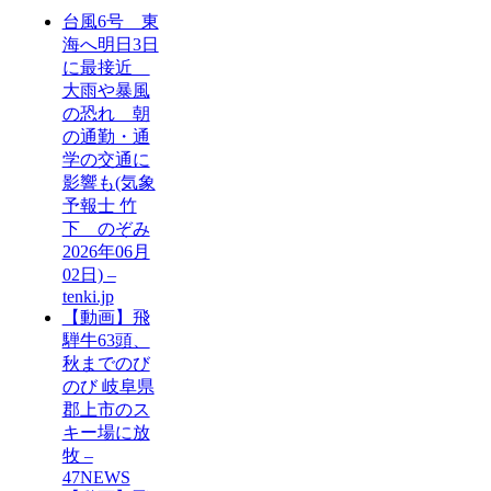
台風6号 東
海へ明日3日
に最接近
大雨や暴風
の恐れ 朝
の通勤・通
学の交通に
影響も(気象
予報士 竹
下 のぞみ
2026年06月
02日) –
tenki.jp
【動画】飛
騨牛63頭、
秋までのび
のび 岐阜県
郡上市のス
キー場に放
牧 –
47NEWS