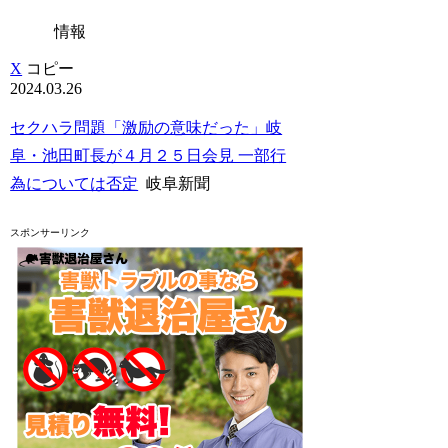
情報
X
コピー
2024.03.26
セクハラ問題「激励の意味だった」岐
阜・池田町長が４月２５日会見 一部行
為については否定
岐阜新聞
スポンサーリンク