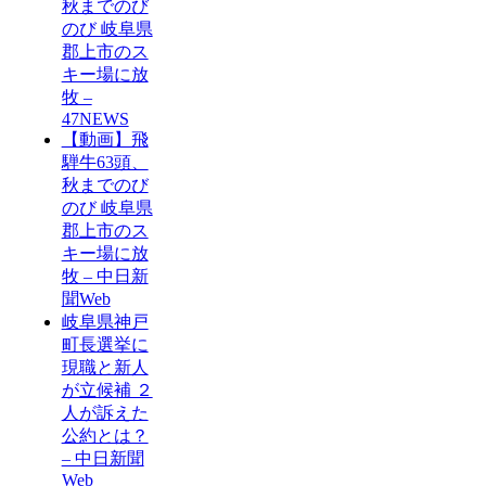
秋までのび
のび 岐阜県
郡上市のス
キー場に放
牧 –
47NEWS
【動画】飛
騨牛63頭、
秋までのび
のび 岐阜県
郡上市のス
キー場に放
牧 – 中日新
聞Web
岐阜県神戸
町長選挙に
現職と新人
が立候補 ２
人が訴えた
公約とは？
– 中日新聞
Web