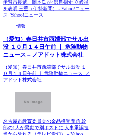
伊賀市長選、岡本氏が4選目指す 立候補
を表明 三重（伊勢新聞） - Yahoo!ニュー
ス Yahoo!ニュース
情報
（愛知）春日井市西端部でサル出
没 １０月１４日午前 ｜ 危険動物
ニュース – ノアドット株式会社
（愛知）春日井市西端部でサル出没 １
０月１４日午前 ｜ 危険動物ニュース ノ
アドット株式会社
名古屋市教育委員会の金品授受問題 幹
部の1人が異動で別ポストに 人事承認担
当から外れる（テレビ愛知） – Yahoo …