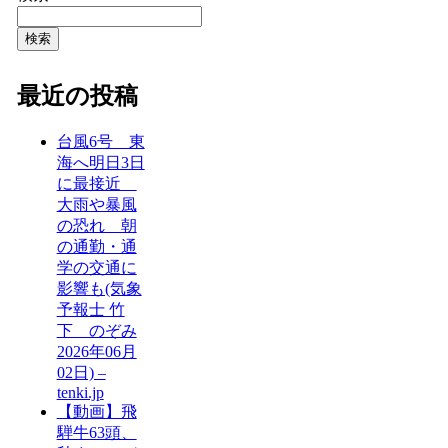
検索
最近の投稿
台風6号 東
海へ明日3日
に最接近
大雨や暴風
の恐れ 朝
の通勤・通
学の交通に
影響も(気象
予報士 竹
下 のぞみ
2026年06月
02日) –
tenki.jp
【動画】飛
騨牛63頭、