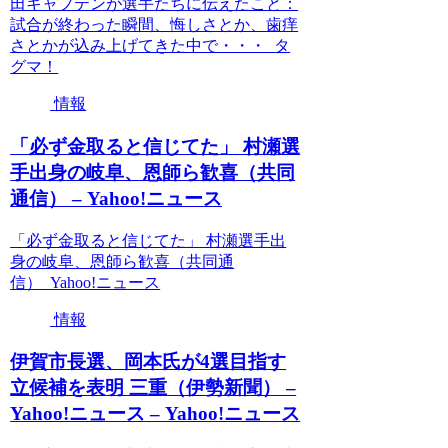
田キャプテンが選手たちに伝えたこと：
試合が終わった瞬間、悔しさとか、歯痒
さとかが込み上げてきた中で・・・ タ
グマ！
情報
「必ず金取ると信じてた」 村瀬選
手出身の岐阜、恩師ら歓喜（共同
通信） – Yahoo!ニュース
「必ず金取ると信じてた」 村瀬選手出
身の岐阜、恩師ら歓喜（共同通
信） Yahoo!ニュース
情報
伊賀市長選、岡本氏が4選目指す
立候補を表明 三重（伊勢新聞） –
Yahoo!ニュース – Yahoo!ニュース