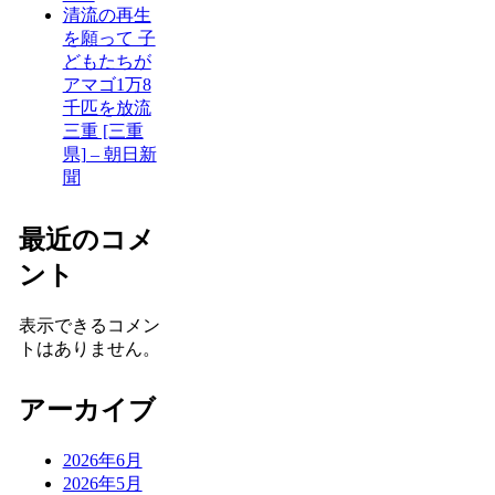
清流の再生
を願って 子
どもたちが
アマゴ1万8
千匹を放流
三重 [三重
県] – 朝日新
聞
最近のコメ
ント
表示できるコメン
トはありません。
アーカイブ
2026年6月
2026年5月