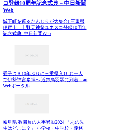
コ登録10周年記念式典 – 中日新聞
Web
城下町を巡るだんじりが大集合! 三重県
伊賀市、上野天神祭ユネスコ登録10周年
記念式典 中日新聞Web
愛子さま10年ぶりに三重県入り お一人
で伊勢神宮参拝へ 近鉄鳥羽駅に到着 – au
Webポータル
岐阜県 教職員の人事異動2024 「あの先
生はどこに？」 小学校・中学校・義務