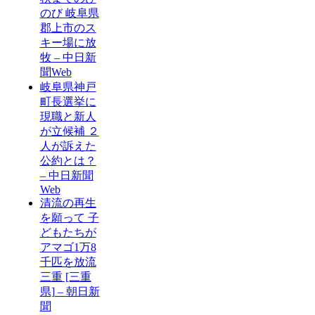
のび 岐阜県
郡上市のス
キー場に放
牧 – 中日新
聞Web
岐阜県神戸
町長選挙に
現職と新人
が立候補 ２
人が訴えた
公約とは？
– 中日新聞
Web
清流の再生
を願って 子
どもたちが
アマゴ1万8
千匹を放流
三重 [三重
県] – 朝日新
聞