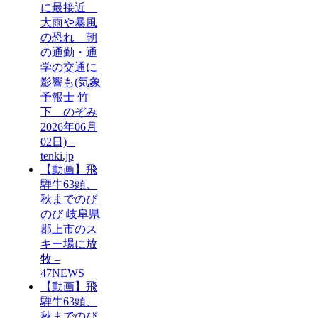
に最接近
大雨や暴風
の恐れ 朝
の通勤・通
学の交通に
影響も(気象
予報士 竹
下 のぞみ
2026年06月
02日) –
tenki.jp
【動画】飛
騨牛63頭、
秋までのび
のび 岐阜県
郡上市のス
キー場に放
牧 –
47NEWS
【動画】飛
騨牛63頭、
秋までのび