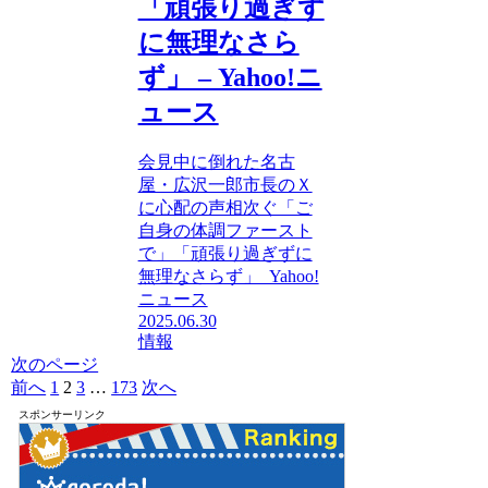
「頑張り過ぎず
に無理なさら
ず」 – Yahoo!ニ
ュース
会見中に倒れた名古
屋・広沢一郎市長のＸ
に心配の声相次ぐ「ご
自身の体調ファースト
で」「頑張り過ぎずに
無理なさらず」 Yahoo!
ニュース
2025.06.30
情報
次のページ
前へ
1
2
3
…
173
次へ
スポンサーリンク