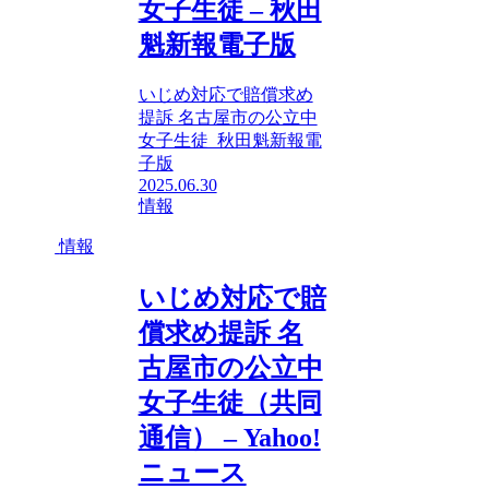
女子生徒 – 秋田
魁新報電子版
いじめ対応で賠償求め
提訴 名古屋市の公立中
女子生徒 秋田魁新報電
子版
2025.06.30
情報
情報
いじめ対応で賠
償求め提訴 名
古屋市の公立中
女子生徒（共同
通信） – Yahoo!
ニュース