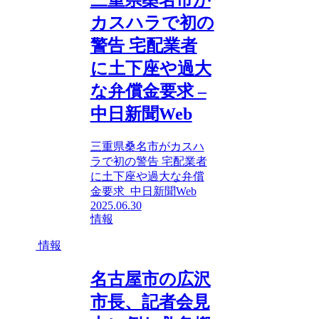
カスハラで初の
警告 宅配業者
に土下座や過大
な弁償金要求 –
中日新聞Web
三重県桑名市がカスハ
ラで初の警告 宅配業者
に土下座や過大な弁償
金要求 中日新聞Web
2025.06.30
情報
情報
名古屋市の広沢
市長、記者会見