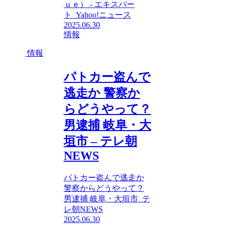
ｕｅ） - エキスパー
ト Yahoo!ニュース
2025.06.30
情報
情報
パトカー盗んで
逃走か 警察か
らどうやって？
男逮捕 岐阜・大
垣市 – テレ朝
NEWS
パトカー盗んで逃走か
警察からどうやって？
男逮捕 岐阜・大垣市 テ
レ朝NEWS
2025.06.30