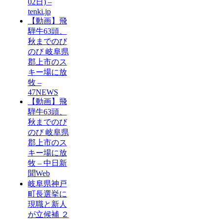
02日) –
tenki.jp
【動画】飛
騨牛63頭、
秋までのび
のび 岐阜県
郡上市のス
キー場に放
牧 –
47NEWS
【動画】飛
騨牛63頭、
秋までのび
のび 岐阜県
郡上市のス
キー場に放
牧 – 中日新
聞Web
岐阜県神戸
町長選挙に
現職と新人
が立候補 ２