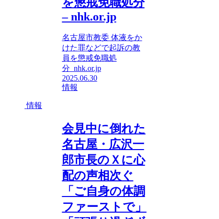
を懲戒免職処分
– nhk.or.jp
名古屋市教委 体液をか
けた罪などで起訴の教
員を懲戒免職処
分 nhk.or.jp
2025.06.30
情報
情報
会見中に倒れた
名古屋・広沢一
郎市長のＸに心
配の声相次ぐ
「ご自身の体調
ファーストで」