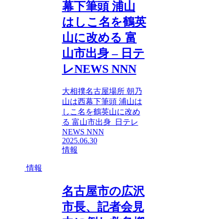
幕下筆頭 浦山
はしこ名を鶴英
山に改める 富
山市出身 – 日テ
レNEWS NNN
大相撲名古屋場所 朝乃
山は西幕下筆頭 浦山は
しこ名を鶴英山に改め
る 富山市出身 日テレ
NEWS NNN
2025.06.30
情報
情報
名古屋市の広沢
市長、記者会見