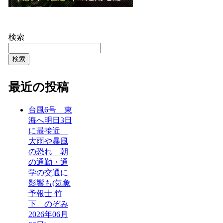
検索
検索
最近の投稿
台風6号 東
海へ明日3日
に最接近
大雨や暴風
の恐れ 朝
の通勤・通
学の交通に
影響も(気象
予報士 竹
下 のぞみ
2026年06月