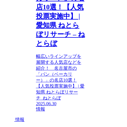
店10選！【人気
投票実施中】 |
愛知県 ねとら
ぼリサーチ – ね
とらぼ
幅広いラインアップを
展開する人気店などを
紹介！ 名古屋市の
「パン（ベーカリ
ー）」の名店10選！
【人気投票実施中】 | 愛
知県 ねとらぼリサー
チ ねとらぼ
2025.06.30
情報
情報