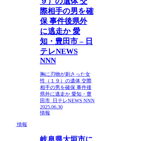
９）の遺体 交
際相手の男を確
保 事件後県外
に逃走か 愛
知・豊田市 – 日
テレNEWS
NNN
胸に刃物が刺さった女
性（１９）の遺体 交際
相手の男を確保 事件後
県外に逃走か 愛知・豊
田市 日テレNEWS NNN
2025.06.30
情報
情報
岐阜県大垣市に