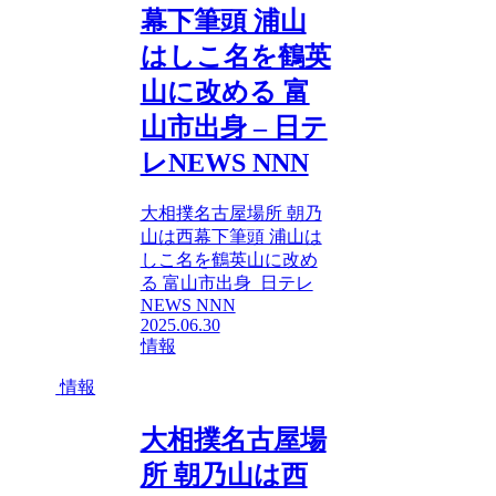
幕下筆頭 浦山
はしこ名を鶴英
山に改める 富
山市出身 – 日テ
レNEWS NNN
大相撲名古屋場所 朝乃
山は西幕下筆頭 浦山は
しこ名を鶴英山に改め
る 富山市出身 日テレ
NEWS NNN
2025.06.30
情報
情報
大相撲名古屋場
所 朝乃山は西