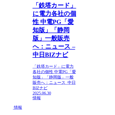
「鉄塔カード」
に電力各社の個
性 中電PG「愛
知版」「静岡
版」一般販売
へ：ニュース –
中日BIZナビ
「鉄塔カード」に電力
各社の個性 中電PG「愛
知版」「静岡版」一般
販売へ：ニュース 中日
BIZナビ
2025.06.30
情報
情報